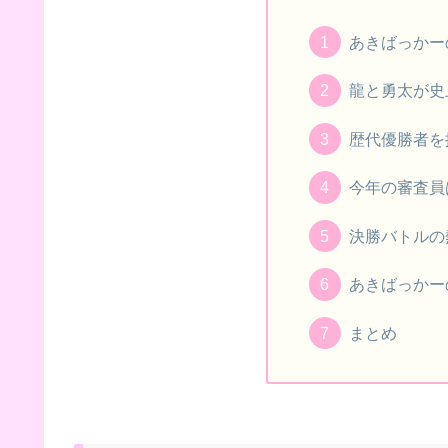
あきばっかー
龍と勇太が史
歴代優勝者を
今年の審査員
決勝バトルの
あきばっかー
まとめ