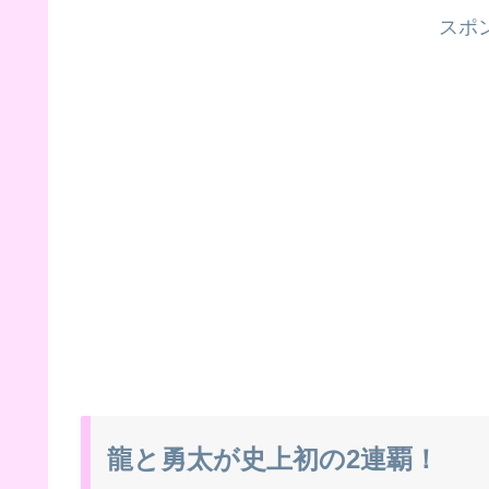
スポ
龍と勇太が史上初の2連覇！