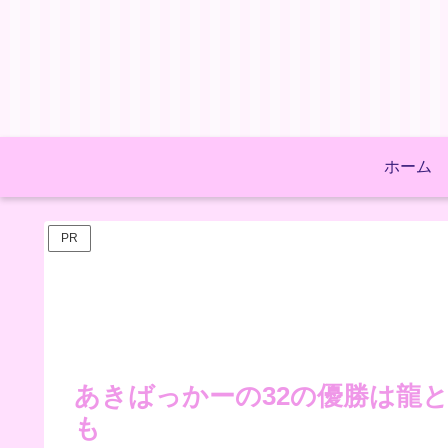
ホーム
PR
あきばっかーの32の優勝は龍
も