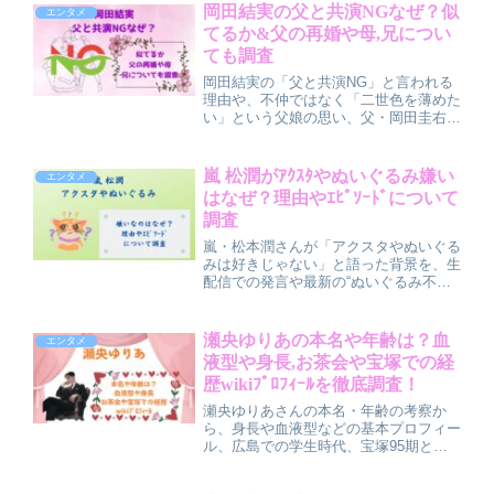
血液型などwiki風プロフィールも整理。
岡田結実の父と共演NGなぜ？似
エンタメ
公式インスタの有無や最新情報の追い方
てるか&父の再婚や母,兄につい
まで分かりやすく解説します。
ても調査
岡田結実の「父と共演NG」と言われる
理由や、不仲ではなく「二世色を薄めた
い」という父娘の思い、父・岡田圭右の
再婚と新しい家族、元芸人の母・岡田祐
佳や俳優の兄・岡田隆之介との関係まで
を整理。 芸能一家ならではの少し複雑
嵐 松潤がｱｸｽﾀやぬいぐるみ嫌い
エンタメ
な家族事情と、今後の親子共演の可能性
はなぜ？理由やｴﾋﾟｿｰﾄﾞについて
についてもわかりやすく解説している。
調査
嵐・松本潤さんが「アクスタやぬいぐる
みは好きじゃない」と語った背景を、生
配信での発言や最新の“ぬいぐるみ不参
加”騒動まで整理して解説する記事で
す。グッズ嫌いというより、美意識やこ
だわりとのズレに注目しつつ、ファンの
瀬央ゆりあの本名や年齢は？血
エンタメ
反応や公式グッズがないからこそできる
液型や身長,お茶会や宝塚での経
楽しみ方も紹介しています。
歴wikiﾌﾟﾛﾌｨｰﾙを徹底調査！
瀬央ゆりあさんの本名・年齢の考察か
ら、身長や血液型などの基本プロフィー
ル、広島での学生時代、宝塚95期とし
ての歩み、専科異動までの経歴、お茶会
の雰囲気やファンから愛される魅力を徹