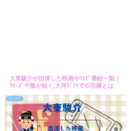
大東駿介が出演した映画やﾃﾚﾋﾞ番組一覧｜
ｸﾛｰｽﾞや龍が如く,大河ﾄﾞﾗﾏでの活躍とは
エンタメ