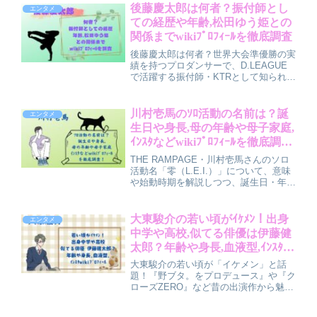
ころを初めての方にも丁寧にまとめまし
後藤慶太郎は何者？振付師とし
エンタメ
た。
ての経歴や年齢,松田ゆう姫との
関係までwikiﾌﾟﾛﾌｨｰﾙを徹底調査
後藤慶太郎は何者？世界大会準優勝の実
績を持つプロダンサーで、D.LEAGUE
で活躍する振付師・KTRとして知られる
人物です。年齢や出身地などのwiki風プ
ロフィール、振付師としての経歴や代表
作、松田ゆう姫との結婚までを分かりや
川村壱馬のｿﾛ活動の名前は？誕
エンタメ
すくまとめました。
生日や身長,母の年齢や母子家庭,
ｲﾝｽﾀなどwikiﾌﾟﾛﾌｨｰﾙを徹底調
査！
THE RAMPAGE・川村壱馬さんのソロ
活動名「零（L.E.I.）」について、意味
や始動時期を解説しつつ、誕生日・年
齢・身長などの基本プロフィール、母子
家庭の噂や家族構成、インスタなど
SNS情報、THE RAMPAGE加入までの
大東駿介の若い頃がｲｹﾒﾝ！出身
エンタメ
経歴をわかりやすくまとめた記事です。
中学や高校,似てる俳優は伊藤健
太郎？年齢や身長,血液型,ｲﾝｽﾀ
wikiﾌﾟﾛﾌｨｰﾙを徹底調査！
大東駿介の若い頃が「イケメン」と話
題！『野ブタ。をプロデュース』や『ク
ローズZERO』など昔の出演作から魅力
を振り返ります。出身中学・高校、伊藤
健太郎に似てる説の理由、年齢・身長・