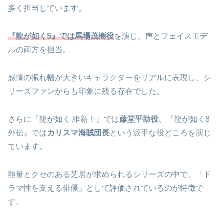
多く担当しています。
『龍が如く5』では馬場茂樹役
を演じ、声とフェイスモデ
ルの両方を担当。
感情の振れ幅が大きいキャラクターをリアルに表現し、シ
リーズファンからも印象に残る存在でした。
さらに『龍が如く 維新！』では
藤堂平助役
、『龍が如く8
外伝』では
カリスマ海賊団長
という派手な役どころを演じ
ています。
熱量とクセのある芝居が求められるシリーズの中で、「ド
ラマ性を支える俳優」として評価されているのが特徴で
す。