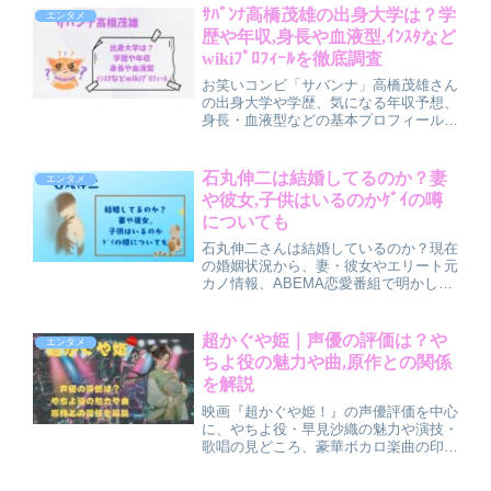
ピソードや発言も交えながら、二人の関
ｻﾊﾞﾝﾅ高橋茂雄の出身大学は？学
エンタメ
係が今どう続いているのかを丁寧にまと
歴や年収,身長や血液型,ｲﾝｽﾀなど
めています。
wikiﾌﾟﾛﾌｨｰﾙを徹底調査
お笑いコンビ「サバンナ」高橋茂雄さん
の出身大学や学歴、気になる年収予想、
身長・血液型などの基本プロフィール、
さらにSNS（X）の発信状況やこれまで
の経歴までを一気にチェックできるまと
め記事です。経歴を知ることで、高橋さ
石丸伸二は結婚してるのか？妻
エンタメ
んの魅力や人柄がより伝わる内容になっ
や彼女,子供はいるのかｹﾞｲの噂
ています。
についても
石丸伸二さんは結婚しているのか？現在
の婚姻状況から、妻・彼女やエリート元
カノ情報、ABEMA恋愛番組で明かした
結婚観・家族観、「自分の子供が欲しい
とは思わない」発言の真意までを分かり
やすく解説します。
超かぐや姫｜声優の評価は？や
エンタメ
ちよ役の魅力や曲,原作との関係
を解説
映画『超かぐや姫！』の声優評価を中心
に、やちよ役・早見沙織の魅力や演技・
歌唱の見どころ、豪華ボカロ楽曲の印
象、原作との関係を分かりやすく解説。
近未来×かぐや姫の世界観や作品の見ど