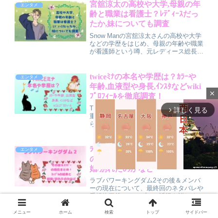
底解説しています。遅咲きながら努力で
宮舘涼太の高校や大学,母親の年
エンタメ
人気を掴んだ男役スターの魅力を、初心
齢と職業は看護士？ﾚﾃﾞｨｰｽだっ
者にも分かりやすく紹介する記事です。
たか,妹についても調査
Snow Manの宮舘涼太さんの高校や大学
などの学歴をはじめ、母親の年齢や職業
が看護師という噂、元レディース総長と
話題の真相、さらに妹2人との仲良し兄
妹エピソードまで詳しく調査。学生時代
の意外な素顔や、家族との関係から見え
twiceﾐﾅの本名や学歴は？ｶﾗｰや
エンタメ
る宮舘涼太さんの魅力を分かりやすくま
年齢,血液型や身長,ｲﾝｽﾀなどwiki
とめています。
close
ﾌﾟﾛﾌｨｰﾙを徹底調査！
TWICEミナの本名や年齢、身長・体
詳しく見る
arrow_forward_ios
重・血液型などの基本プロフィールか
ら、学歴や学生時代のエピソード、メン
バーカラー「ミント」やダンスの魅力、
さらにインスタアカウント情報までを分
かりやすく整理して徹底解説していま
ﾗﾌﾞﾊﾟﾜｰｷﾝｸﾞﾀﾞﾑ2その後＆ﾒﾝﾊﾞｰ
エンタメ
す。
の現在まとめ！ｶｯﾌﾟﾙの結果と結
婚/別れたのかなど
ラブパワーキングダム2その後＆メンバ
ーの現在について、最終回のネタバレや
番組終了後のカップルの近況を詳しくま
M
とめた記事です。成立したカップルが今
u
も交際を続けているのか、別れてしまっ
メニュー
ホーム
検索
トップ
サイドバー
t