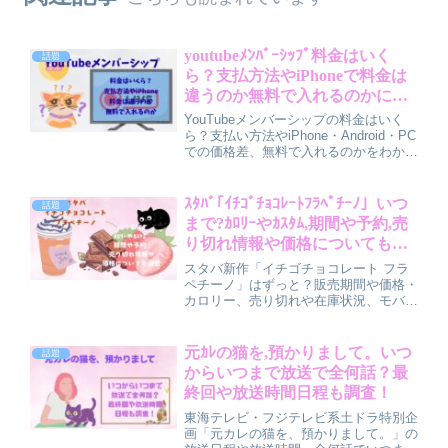
youtubeﾒﾝﾊﾞｰｼｯﾌﾟ料金はいく
話題
ら？支払方法やiPhoneで料金は
違うのか無料で入れるのかにつ
いて
YouTubeメンバーシップの料金はいく
ら？支払い方法やiPhone・Android・PC
での価格差、無料で入れるのかをわかり
やすく解説。月額料金の仕組みや特典内
容、支払い方法の違い、アプリとブラウ
ザの料金差、ギフトメンバーシップやキ
ｽﾀﾊﾞ｢ｲﾁｺﾞﾁｮｺﾚｰﾄﾌﾗﾍﾟﾁｰﾉ」いつ
話題
ャンペーン情報、解約のタイミングや注
まで?ｶﾛﾘｰやｶｽﾀﾑ,期間や予約,売
意点まで初心者でも理解できるようにま
り切れ情報や価格についても調
とめています。
査
スタバ新作「イチゴチョコレート フラ
ペチーノ」はずっと？販売期間や価格・
カロリー、売り切れや在庫状況、モバイ
ルオーダーによる「実質予約」のコツま
でまとめました。おすすめカスタムや口
コミも紹介しているので、「絶対に飲み
元ｶﾚの猫を,預かりまして。いつ
話題
たい！」人の事前チェックにぴったりな
からいつまで放送で全何話？最
記事です。
終回や放送時間日程も調査！
東海テレビ・フジテレビ系土ドラ特別企
画「元カレの猫を、預かりまして。」の