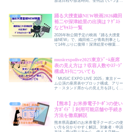
放送日程や放送時間、全何話でいつまで
放送されるのかをわかりやすく解説しま
す。全2話の放送スケジュールや最終回
の日程、原作情報から予想される結末の
踊る大捜査線NEW映画2026織田
話題
見どころまで、録画予約前にチェックし
裕二や深津絵里の出演は？ｹﾞｽﾄ
ておきたいポイントをまとめました。
などｷｬｽﾄ一覧
2026年秋公開予定の映画『踊る大捜査
線NEW』で、織田裕二が青島刑事とし
て14年ぶりに復帰！深津絵里や柳葉敏
郎の出演情報、新ヒロイン趣里の登場、
若手刑事やゲスト俳優の噂まで徹底紹
介。令和に進化した“湾岸署”の新章を詳
musicexpolive2025東京ﾄﾞｰﾑ座席
話題
しく解説します。
表の見え方は？収容人数やｽﾃｰｼﾞ
構成,ｾﾄﾘについても
「MUSIC EXPO LIVE 2025」東京ドー
ム公演の座席表やブロック構成、アリー
ナ・スタンド席からの見え方を詳しく解
説！収容人数やステージ構成、花道・ト
ロッコ演出にも注目。BE:FIRSTや
ENHYPEN、TXTなど出演者のセトリ予
【熊本】お米券電子ｸｰﾎﾟﾝの使い
話題
想も紹介します。
方ｶﾞｲﾄﾞ｜利用可能店舗や手続き
方法を徹底解説
熊本県高森町のお米券電子クーポンの使
い方を分かりやすく解説。対象者・申請
方法・受け取り方から、使える店舗一