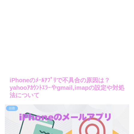
iPhoneのﾒｰﾙｱﾌﾟﾘで不具合の原因は？
yahooｱｶｳﾝﾄｴﾗｰやgmail,imapの設定や対処
法について
話題