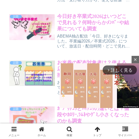
覧、レジでの利用手順、エラー時の対処
法まで丁寧にまとめました。電子と紙券
の違いや注意点も紹介し、初めての方で
今日好き卒業式2026はいつどこ
話題
も安心して使えるガイドです。
で見れる？何時からかﾒﾝﾊﾞｰや結
果についても調査
ABEMA独占配信「今日、好きになりま
した。卒業編2026／卒業式2026」につ
いて、放送日・配信時間・どこで見れる
かの視聴方法、出演メンバー情報、成立
カップルや結果予想、感動必至の見どこ
close
ろまでを分かりやすくまとめた記事で
お米券の配布対象者は？使える
話題
す。
店やイオンでの利用、値段や1kg
詳しく見る
arrow_forward_ios
換算も徹底解説
お米券の配布対象者は誰？高齢者・子育
て世帯・妊婦・低所得世帯など自治体ご
との条件から、使える店舗、ドラッグス
トアやイオンでの利用範囲まで分かりや
すく解説。米以外に買えるものやおつり
の有無、1枚440円の価値や1kg換算の目
ｶﾞﾌﾞﾘﾁｭｳとﾊｲﾁｭｳの違いとは？値
話題
安も詳しく紹介します。
段やｶﾛﾘｰ,ﾗﾑﾈやｸﾞﾐ,小さくなった
のかも調査
M
ガブリチュウとハイチュウの違いを、食
u
感・味・値段・カロリー・ラムネやグミ
メニュー
ホーム
検索
トップ
サイドバー
t
との違いまでまとめて比較しました。小