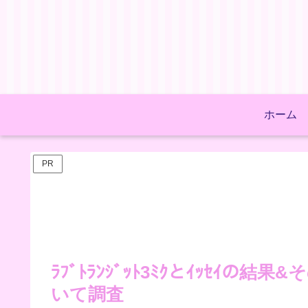
ホーム
PR
ﾗﾌﾞﾄﾗﾝｼﾞｯﾄ3ﾐｸとｲｯｾｲ
いて調査