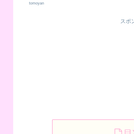
tomoyan
スポ
目