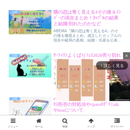
整理しつつ、物語のあらすじや見どころ
を分かりやすく解説します。しゃべるオ
ヤジ猫ヨミチが導く恋の行方を踏まえた
隣の恋は青く見える4その後＆ﾒﾝ
話題
ネタバレ要素や、全2話で描かれる最終
ﾊﾞｰの現在まとめ！ｶｯﾌﾟﾙの結果
回結末の予想までまとめた、放送前にチ
と結婚/別れたのかなど
ェックしておきたい作品ガイドです。
ABEMA『隣の恋は青く見える4』のそ
の後を徹底まとめ。成立したカップルの
現在や破局の真相、結婚・出産を公表し
たメンバーの最新状況まで分かりやすく
紹介します。復縁や新恋の結末、視聴者
の感想やSNSの声も含めて、番組終了
ｻｰﾃｨﾜﾝよくばりﾌｪｽ2026売り切れ
close
話題
後のリアルな関係性を知りたい方におす
で買えない？予約なしや当日買
すめの記事です。
詳しく見る
arrow_forward_ios
えるのか,ﾓﾊﾞｲﾙｵｰﾀﾞｰやり方につ
いて
サーティワンよくばりフェス2026の売
り切れ状況や購入方法を解説。モバイル
オーダーは売り切れ続出ですが、予約な
しでも当日12時の販売開始時なら購入
可能です。確実に手に入れるモバイルオ
ーダーのやり方や当日販売のコツを紹
ebayにﾛｸﾞｲﾝできない原因は？ｱｸ
話題
介。1個100円で追加できるお得なキャ
ｾｽ拒否の対処法やcpassﾛｸﾞｲﾝ,uk
ンペーンの完全ガイド。開催は6月21日
やusaについて
まで。
M
eBayにログインできない原因や「アク
セス拒否」と表示されるときの理由、
u
cpassログインの仕組み、UK版・USA
メニュー
ホーム
検索
トップ
サイドバー
t