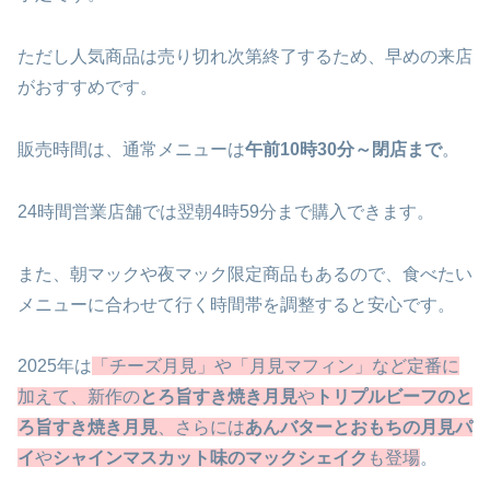
ただし人気商品は売り切れ次第終了するため、早めの来店
がおすすめです。
販売時間は、通常メニューは
午前10時30分～閉店まで
。
24時間営業店舗では翌朝4時59分まで購入できます。
また、朝マックや夜マック限定商品もあるので、食べたい
メニューに合わせて行く時間帯を調整すると安心です。
2025年は
「チーズ月見」や「月見マフィン」など定番に
加えて、新作の
とろ旨すき焼き月見
や
トリプルビーフのと
ろ旨すき焼き月見
、さらには
あんバターとおもちの月見パ
イ
や
シャインマスカット味のマックシェイク
も登場
。