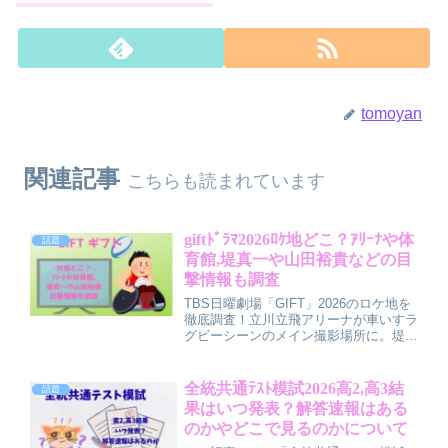
tomoyan
関連記事
こちらも読まれています
giftﾄﾞﾗﾏ2026ﾛｹ地どこ？ｱﾘｰﾅや体
話題
育館,堤真一や山田裕貴などの目
撃情報も調査
TBS日曜劇場「GIFT」2026のロケ地を
徹底調査！立川立飛アリーナが車いすラ
グビーシーンのメイン撮影場所に。堤真
一さんや山田裕貴さんの目撃情報も立川
周辺で続々。都内体育館や追加ロケ地の
予想も。放送前の聖地巡礼スポットをチ
全統共通ﾃｽﾄ模試2026高2,高3結
話題
ェックして、ドラマを何倍も楽しもう！
果はいつ発表？解答速報はある
のかやどこで見るのかについて