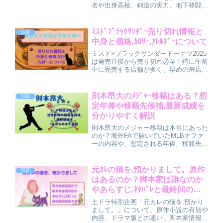
名や出身高校、剣道の実力、地下格闘技
選手としての活動、インスタ情報までを
wiki風プロフィールで分かりやすく紹介
します。番組内での立ち位置や性格・話
ﾐｽﾄﾞﾌﾞﾗｯｸｻﾝﾀﾞｰ売り切れ情報と
話題
し方、支持される理由も丁寧にまとめま
中身と価格,ｶﾛﾘｰ,ｱﾚﾙｷﾞｰについて
した。
ミスド×ブラックサンダードーナツ2025
は発売直後から売り切れ必至！特に午前
中に完売する店舗が多く、早めの来店が
おすすめ。ラインナップは3種類で価格
は237円（税込）。濃厚チョコとザクザ
ク食感が魅力ですが、カロリーは1個約
則本昂大のﾒｼﾞｬｰ移籍はある？想
話題
366〜503kcalとやや高め。小麦・卵・
定年俸や移籍先候補,最新成績を
乳・大豆を含むためアレルギーにも注
分かりやすく解説
意。
則本昂大のメジャー移籍は本当にあった
のか？海外FAで届いていたMLBオファ
ーの内容や、想定される年俸、移籍先候
補の考え方を分かりやすく解説します。
2025年最新成績から通用度や課題、巨
人移籍を選んだ理由、SNSでのファン
元ｶﾚの猫を,預かりまして。原作
話題
の声までまとめて紹介。今後の動きが気
はあるのか？脚本家は誰なのか
になる方におすすめです。
やあらすじ,ﾈﾀﾊﾞﾚと最終回の結
末予想
土ドラ特別企画「元カレの猫を,預かり
まして。」について、原作小説の有無や
内容、ドラマ版との違い、脚本家情報を