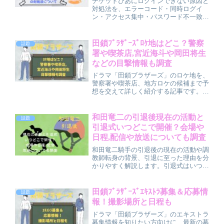
チケットぴあにログインできない原因と
対処法を、エラーコード・同時ログイ
ン・アクセス集中・パスワード不一致な
どのパターン別に分かりやすく解説して
います。ログインできない時のチェック
リストや事前準備のポイントもまとめて
田鎖ﾌﾞﾗｻﾞｰｽﾞﾛｹ地はどこ？警察
話題
います。
署や喫茶店,宮近海斗や岡田将生
などの目撃情報も調査
ドラマ「田鎖ブラザーズ」のロケ地を、
警察署や喫茶店、地方ロケの候補まで予
想を交えて詳しく紹介する記事です。宮
近海斗さん・岡田将生さんの撮影目撃情
報の出そうなスポットもまとめているの
で、放送開始後の聖地巡礼やロケ地巡り
和田竜二の引退後現在の活動と
話題
の予習にぴったりの内容になっていま
引退式いつどこで開催？会場や
す。
日程,配信や放送についても調査
和田竜二騎手の引退後の現在の活動や調
教師転身の背景、引退に至った理由を分
かりやすく解説します。引退式はいつど
こで開催されるのか、会場や日程の最新
情報、配信やテレビ放送の可能性、
SNSでのファンの反応までまとめて紹
田鎖ﾌﾞﾗｻﾞｰｽﾞｴｷｽﾄﾗ募集＆応募情
話題
介しています。
報！撮影場所と日程も
ドラマ「田鎖ブラザーズ」のエキストラ
募集情報を知りたい方向けに、最新の募