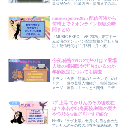
集状況から、応募方法・参加までの流
れ、想定される撮影場所やロケ地候補、
撮影日程の予想、当日の持ち物や注意
点、チェックしておきたいエキストラ事
musicexpolive2025 配信何時から
話題
務所まで、一般参加でも分かりやすくま
何時まで？オンライン視聴の時
とめました。
間まとめ
「MUSIC EXPO LIVE 2025」東京ドー
ム公演のオンライン配信情報を詳しく解
説！配信時間は11月3日（月・祝）
16:00〜21:00、U-NEXTで独占生配信。
スマホ・テレビ・PCで視聴可能。見逃
し配信は11月4日〜10日まで、
今夜,秘密のｷｯﾁﾝでｷｬｽﾄは？登場
話題
BE:FIRSTやENHYPENなど豪華出演者
人物の相関図やﾓﾃﾞﾙはいるのか
も紹介！
年齢設定についても調査
ドラマ「今夜、秘密のキッチンで」のキ
ャスト一覧や登場人物紹介、相関図のイ
メージ、原作コミックとの関係、モデル
の有無、キャラクターの年齢設定を分か
りやすく解説した記事です。予習しなが
ら物語をもっと楽しみたい人向けに、公
ﾗｳﾞ上等 てかりんのその後現在
話題
式情報と考察をやさしくまとめていま
は？本名や出身高校,剣道の実力
す。
やｲﾝｽﾀをwikiﾌﾟﾛﾌｨｰﾙで紹介
Netflix『ラヴ上等』出演で注目を集めた
てかりんのその後の現在を徹底解説。本