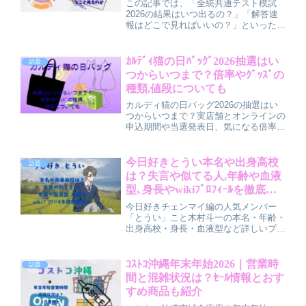
この記事では、「全統共通テスト模試
2026の結果はいつ出るの？」「解答速
報はどこで見ればいいの？」といった疑
問について、実際のスケジュールや過去
の傾向をもとに分かりやすく整理してい
きます。2026年度の全統共通テスト模
ｶﾙﾃﾞｨ猫の日ﾊﾞｯｸﾞ2026抽選はい
話題
試は、高3・高卒向けが...
つからいつまで？倍率やｸﾞｯｽﾞの
種類,値段についても
カルディ猫の日バッグ2026の抽選はい
つからいつまで？実店舗とオンラインの
申込期間や当選発表日、気になる倍率の
目安、通常版・プレミアム版それぞれの
グッズ内容や値段を分かりやすく解説。
毎年当たりにくい理由や、抽選情報を確
今日好きとうい本名や出身高校
話題
実にチェックするコツもまとめていま
は？失言や似てる人,年齢や血液
す。
型､身長やwikiﾌﾟﾛﾌｨｰﾙを徹底調
査！
今日好きチェンマイ編の人気メンバー
「とうい」こと木村斗一の本名・年齢・
出身高校・身長・血液型など詳しいプロ
フィールをまとめて解説。話題になっ
た“失言”の真意や似ている芸能人、モデ
ル活動の可能性についても紹介し、自然
ｺｽﾄｺ沖縄年末年始2026｜営業時
話題
体で爽やかな魅力を徹底調査します。
間と混雑状況は？ｾｰﾙ情報とおす
すめ商品も紹介