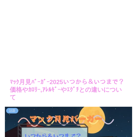
ﾏｯｸ月見ﾊﾞｰｶﾞｰ2025いつから＆いつまで？
価格やｶﾛﾘｰ,ｱﾚﾙｷﾞｰやｴｸﾞﾁとの違いについ
て
話題