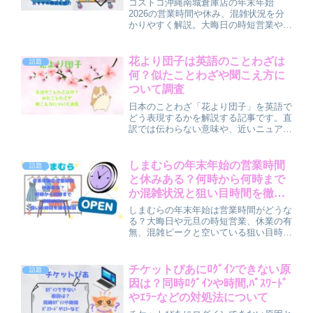
コストコ沖縄南城倉庫店の年末年始
2026の営業時間や休み、混雑状況を分
かりやすく解説。大晦日の時短営業や元
日の休業、初売りの混み具合、年末年始
のセール傾向も紹介しています。混雑を
避ける時間帯や、買ってよかったおすす
花より団子は英語のことわざは
話題
め商品、快適に回るコツまでまとめまし
何？似たことわざや聞こえ方に
た。
ついて調査
日本のことわざ「花より団子」を英語で
どう表現するかを解説する記事です。直
訳では伝わらない意味や、近いニュアン
スを持つ英語のことわざ・フレーズを紹
介します。文化の違いやネイティブの受
け止め方もわかりやすく解説し、会話で
しまむらの年末年始の営業時間
話題
活かせる表現を学べます。
と休みある？何時から何時まで
か混雑状況と狙い目時間を徹底
解説
しまむらの年末年始は営業時間がどうな
る？大晦日や元旦の時短営業、休業の有
無、混雑ピークと空いている狙い目時間
をわかりやすく解説。福袋や初売りセー
ル情報もまとめて紹介します。年末年始
にしまむらへ行く前にチェックしておき
チケットぴあにﾛｸﾞｲﾝできない原
話題
たいポイントを詳しくご紹介します。
因は？同時ﾛｸﾞｲﾝや時間,ﾊﾟｽﾜｰﾄﾞ
やｴﾗｰなどの対処法について