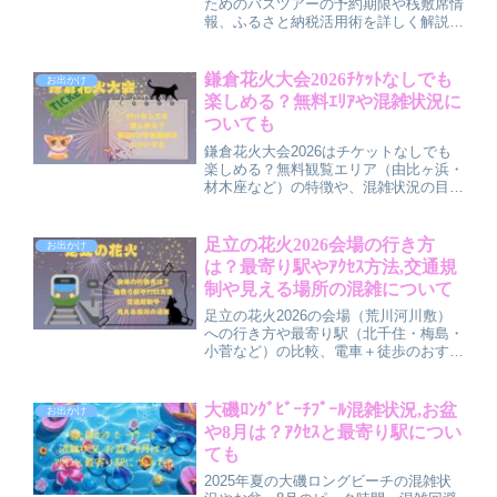
ためのバスツアーの予約期限や桟敷席情
報、ふるさと納税活用術を詳しく解説。
各方法の申込時期や特典、早急対策や物
ポイントも紹介。早めの計画で絶景席と
安心移動を確保し、感動の花火大会を満
鎌倉花火大会2026ﾁｹｯﾄなしでも
お出かけ
喫できます。
楽しめる？無料ｴﾘｱや混雑状況に
ついても
鎌倉花火大会2026はチケットなしでも
楽しめる？無料観覧エリア（由比ヶ浜・
材木座など）の特徴や、混雑状況の目
安、到着時間のコツ、帰りの混雑回避の
ポイントまで分かりやすく解説していま
す。無料でしっかり楽しみたい人向けの
足立の花火2026会場の行き方
お出かけ
事前準備のチェックにも使える内容で
は？最寄り駅やｱｸｾｽ方法,交通規
す。
制や見える場所の混雑について
足立の花火2026の会場（荒川河川敷）
への行き方や最寄り駅（北千住・梅島・
小菅など）の比較、電車＋徒歩のおすす
めルートをわかりやすく解説。交通規制
の時間帯や混雑ピーク、観覧エリアごと
の特徴、持ち物や帰りのコツまでまとめ
大磯ﾛﾝｸﾞﾋﾞｰﾁﾌﾟｰﾙ混雑状況,お盆
お出かけ
ています。
や8月は？ｱｸｾｽと最寄り駅につい
ても
2025年夏の大磯ロングビーチの混雑状