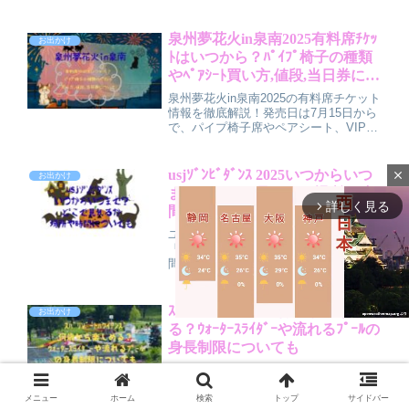
難易度の目安、人気ランキングの傾向を
分かりやすく解説します。ペア参加の魅
力や注意点、楽しみ方のコツも紹介。初
泉州夢花火in泉南2025有料席ﾁｹｯ
お出かけ
めてでも失敗しない選び方が分かりま
ﾄはいつから？ﾊﾟｲﾌﾟ椅子の種類
す。
やﾍﾟｱｼｰﾄ買い方,値段,当日券につ
いても
泉州夢花火in泉南2025の有料席チケット
情報を徹底解説！発売日は7月15日から
で、パイプ椅子席やペアシート、VIP席
まで種類豊富。人気席は早期完売が多
く、当日券はほぼ販売されません。購入
方法や支払い手順、売り切れ時の再販チ
usjｿﾞﾝﾋﾞﾀﾞﾝｽ 2025いつからいつ
close
お出かけ
ェックのコツも紹介。自分に合った席を
まで？どこで見れるか場所や時
選んで、迫力の花火をゆったり快適に楽
詳しく見る
arrow_forward_ios
間についても
しみましょう。
ユニバーサル・スタジオ・ジャパンの
「ゾンビ・デ・ダンス2025」の開催期
間や場所、時間、盛り上がる見どころを
親しみやすく解説。家族や友人と楽しむ
ためのおすすめポイントや注意事項、仮
装や服装のコツも紹介。USJハロウィン
ｽﾊﾟﾘｿﾞｰﾄﾊﾜｲｱﾝｽﾞ何歳から楽しめ
お出かけ
を満喫したい方必見の記事です。
る？ｳｫｰﾀｰｽﾗｲﾀﾞｰや流れるﾌﾟｰﾙの
身長制限についても
M
スパリゾートハワイアンズは何歳から楽
しめる？赤ちゃんから大人までの年齢別
u
楽しみ方や、ウォータースライダー・流
メニュー
ホーム
検索
トップ
サイドバー
t