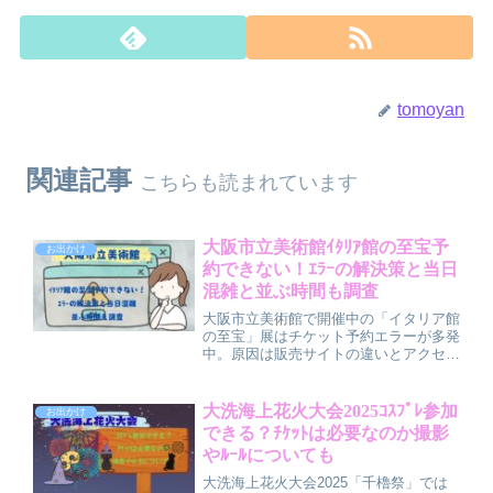
tomoyan
関連記事
こちらも読まれています
大阪市立美術館ｲﾀﾘｱ館の至宝予
お出かけ
約できない！ｴﾗｰの解決策と当日
混雑と並ぶ時間も調査
大阪市立美術館で開催中の「イタリア館
の至宝」展はチケット予約エラーが多発
中。原因は販売サイトの違いとアクセス
集中によるシステム障害です。この記事
では、スマホ・PC別の解決策や当日の
混雑・待ち時間の目安、並ぶ時間のコ
大洗海上花火大会2025ｺｽﾌﾟﾚ参加
お出かけ
ツ、そして見どころ作品までわかりやす
できる？ﾁｹｯﾄは必要なのか撮影
く解説します。
やﾙｰﾙについても
大洗海上花火大会2025「千櫓祭」では