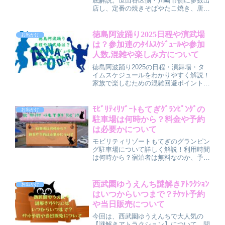
底解説。世田谷区側・川崎市側に多数出
店し、定番の焼きそばやたこ焼き、唐揚
げから限定ご当地グルメまで楽しめま
す。営業時間は15時〜20時頃で、混雑
ピークは17〜19時。人気メニューや効
徳島阿波踊り2025日程や演武場
お出かけ
率よく買うコツも紹介し、花火と一緒に
は？参加連のﾀｲﾑｽｹｼﾞｭｰﾙや参加
屋台グルメを満喫できます。
人数,混雑や楽しみ方について
徳島阿波踊り2025の日程・演舞場・タ
イムスケジュールをわかりやすく解説！
家族で楽しむための混雑回避ポイント
や、参加連の魅力、見どころ、便利な持
ち物や楽しみ方までご紹介。初めてでも
安心の最新観覧情報が満載です。阿波踊
ﾓﾋﾞﾘﾃｨﾘｿﾞｰﾄもてぎｸﾞﾗﾝﾋﾟﾝｸﾞの
お出かけ
りで、素敵な思い出を作ってください。
駐車場は何時から？料金や予約
は必要かについて
モビリティリゾートもてぎのグランピン
グ駐車場について詳しく解説！利用時間
は何時から？宿泊者は無料なのか、予約
は必要なのか、混雑する時期の注意点ま
でまとめました。臨時駐車場や循環バス
の活用法も紹介。初めて訪れる方やイベ
西武園ゆうえんち謎解きｱﾄﾗｸｼｮﾝ
お出かけ
ント時の来場でも安心。最新情報を押さ
はいつからいつまで？ﾁｹｯﾄ予約
えて快適にグランピングを楽しみましょ
や当日販売について
う。
今回は、西武園ゆうえんちで大人気の
【謎解きアトラクション】について、開