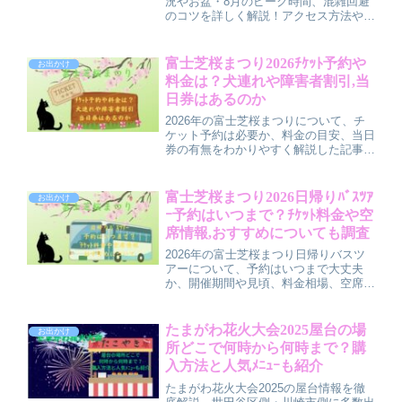
況やお盆・8月のピーク時間、混雑回避
のコツを詳しく解説！アクセス方法や最
寄り駅からの行き方、子連れ・荷物が多
い方でも安心の移動術も紹介。快適な夏
のプール計画に役立つ情報が満載です。
富士芝桜まつり2026ﾁｹｯﾄ予約や
お出かけ
料金は？犬連れや障害者割引,当
日券はあるのか
2026年の富士芝桜まつりについて、チ
ケット予約は必要か、料金の目安、当日
券の有無をわかりやすく解説した記事で
す。犬連れでの入場ルールや注意点、障
害者割引の可能性と利用方法、前売り券
やセット券を使ってスムーズに入場する
富士芝桜まつり2026日帰りﾊﾞｽﾂｱ
お出かけ
コツまでまとめています。
ｰ予約はいつまで？ﾁｹｯﾄ料金や空
席情報,おすすめについても調査
2026年の富士芝桜まつり日帰りバスツ
アーについて、予約はいつまで大丈夫
か、開催期間や見頃、料金相場、空席情
報の確認方法をわかりやすく解説してい
ます。直通バスやグルメ付きツアーのポ
イント、失敗しないツアー選びのコツも
たまがわ花火大会2025屋台の場
お出かけ
紹介し、「早め予約が安心」な理由をま
所どこで何時から何時まで？購
とめました。
入方法と人気ﾒﾆｭｰも紹介
たまがわ花火大会2025の屋台情報を徹