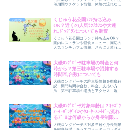
催期間やチケット情報、体験の流れな
ど、お出かけ前に知っておきたいポイン
トをまとめました。家族みんなで楽しめ
る話題の謎解き、ぜひ計画に役立ててく
くじゅう花公園ﾗﾝﾁ持ち込み
お出かけ
ださい♪今年の新作！西武園ゆ...
OK？近くの人気ﾗﾝﾁｶﾌｪや犬連
れ,ﾄﾞｯｸﾞﾗﾝについても調査
くじゅう花公園はランチ持ち込みOK？
園内レストランや軽食メニュー、周辺の
人気ランチカフェ情報、さらに犬連れで
のルールやドッグラン事情までまとめて
紹介します。お弁当派・手ぶら派・ワン
ちゃん連れ、それぞれが快適に楽しめる
大磯ﾛﾝｸﾞﾋﾞｰﾁ駐車場の料金と何
お出かけ
コツを分かりやすく解説しています。
時から？第三駐車場や混雑する
時間帯,台数についても
大磯ロングビーチの駐車場情報を徹底解
説！開門時間や台数、料金、支払い方
法、第三駐車場の場所とアクセス、混雑
する時間帯の傾向まで詳しく紹介。子連
れファミリー向けの対策や便利な持ち物
リストも掲載しています。快適な夏レジ
大磯ﾛﾝｸﾞﾋﾞｰﾁ対象年齢は？ｷｯｽﾞｳ
お出かけ
ャー準備に◎
ｫｰﾀｰﾊﾟﾗﾀﾞｲｽやｳｫｰﾀｰｽﾗｲﾀﾞｰ,流れ
るﾌﾟｰﾙは何歳からか身長制限に
ついても
大磯ロングビーチの対象年齢や身長制限
を徹底解説！キッズウォーターパラダイ