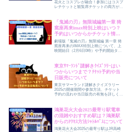
花火とコスプレが融合！参加にはコスプ
レチケットと観覧席チケットの両方が必
要です。更衣室の利用ルール、撮影や
SNS投稿のマナー、禁止事項や注意点
を詳しく解説。夏の夜を彩る花火とコス
「鬼滅の刃」無限城編第一章 猗
お出かけ
プレを安心して楽しむための情報をまと
窩座再来imax特別上映はいつ？
めました。
予約はいつからかチケット情報
を解説
劇場版『鬼滅の刃』無限城編 第一章 猗
窩座再来のIMAX特別上映について、上
映開始日（2月6日0時）や予約開始タイ
ミング、IMAXならではの見どころ、対
応劇場の傾向やチケット料金の目安まで
を、これから予約する人向けに分かりや
東京ｻﾏｰﾗﾝﾄﾞ謎解きｸｲｽﾞﾗﾘｰはい
お出かけ
すく解説しています。
つからいつまで？ﾁｹｯﾄ予約や当
日販売について
東京サマーランド謎解きクイズラリー
2025の開催期間や参加方法、チケット
予約の流れや当日販売の有無を詳しく紹
介。コラボチケットや専用キットの購入
ポイント、必要な持ち物や注意点、家族
で楽しむ工夫など、イベント前に役立つ
鴻巣花火大会2025最寄り駅電車
お出かけ
準備情報も満載です。
の混雑やおすすめ駅は？鴻巣駅
からのｱｸｾｽ方法ｼｬﾄﾙﾊﾞｽについて
鴻巣花火大会2025の最寄り駅はJR高崎