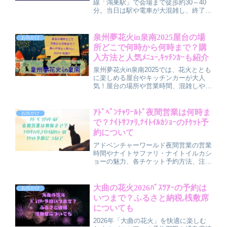
線「鴻巣駅」で会場まで徒歩約30～40
分。当日は駅や電車が大混雑し、終了後
は入場規制も行われます。混雑回避には
北鴻巣駅や吹上駅の利用もおすすめ。シ
ャトルバス情報やアクセス方法を詳しく
泉州夢花火in泉南2025屋台の場
お出かけ
解説し、快適に花火を楽しむためのポイ
所どこで何時から何時まで？購
ントを紹介します。
入方法と人気ﾒﾆｭｰ,ｷｯﾁﾝｶｰも紹介
泉州夢花火in泉南2025では、花火ととも
に楽しめる屋台やキッチンカーが大人
気！屋台の場所や営業時間、混雑しやす
い時間帯を解説し、購入方法や支払い手
段も紹介します。さらに家族で楽しめる
人気メニューやおすすめグルメもチェッ
ｱﾄﾞﾍﾞﾝﾁｬﾜｰﾙﾄﾞ夜間営業は何時ま
お出かけ
ク。屋台グルメと花火を満喫するための
で？ﾅｲﾄｻﾌｧﾘ,ﾅｲﾄｲﾙｶｼｮｰのﾁｹｯﾄ予
情報をまとめました。
約について
アドベンチャーワールド夜間営業の営業
時間やナイトサファリ・ナイトイルカシ
ョーの魅力、各チケット予約方法、注意
点まで徹底解説。家族で過ごす夏の夜に
ぴったりな限定イベントやチケットの予
約タイミング、当日の楽しみ方もしっか
大曲の花火2026ﾊﾞｽﾂｱｰの予約は
お出かけ
り紹介。早めの準備で素敵な思い出を！
いつまで？ふるさと納税,桟敷席
についても
2026年「大曲の花火」を快適に楽しむ