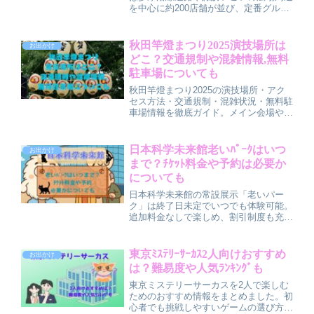
を中心に約200店舗が並び、定番グルメ
からご当地メニューまで豊富に楽しめま
す。営業時間は14時〜20時頃、混雑ピ
ークは17〜19時。花火と一緒に屋台グ
秋田竿燈まつり2025演技場所は
お出かけ
ルメを満喫するコツをまとめました。
どこ？交通規制や混雑情報,無料
駐車場についても
秋田竿燈まつり2025の演技場所・アク
セス方法・交通規制・混雑状況・無料駐
車場情報を徹底ガイド。メイン会場や観
賞のコツ、会場周辺の駐車場利用の注意
点や公共交通の使い方も詳しく解説。家
族連れや初めての方も安心できる充実の
日本科学未来館老いﾊﾟｰｸはいつ
お出かけ
内容です。
まで？ﾁｹｯﾄ料金や予約は必要か
についても
日本科学未来館の常設展示「老いパー
ク」は終了日未定でいつでも体験可能。
追加料金なしで楽しめ、割引制度も充
実。予約不要ですが混雑時はWebチケッ
トが便利です。老いをテーマに体感でき
るユニークな展示を紹介します。
東京ﾐｽﾃﾘｰｻｰｶｽ2人向けおすすめ
お出かけ
は？難易度や人気ﾗﾝｷﾝｸﾞも
東京ミステリーサーカスを2人で楽しむ
ためのおすすめ情報をまとめました。初
心者でも挑戦しやすいゲームの選び方や