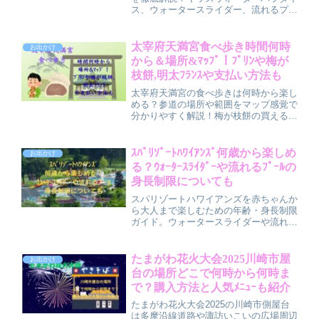
ス、ウォータースライダー、流れるプー
ルなど各プールの利用条件や家族で安全
に楽しむポイントをわかりやすくまとめ
ました。家族にピッタリのプールがきっ
太宰府天満宮食べ歩き時間何時
お出かけ
と見つかるから、安心して出かけましょ
から＆場所&ﾏｯﾌﾟ！ﾌﾟﾘﾝや梅が
う。
枝餅,明太ﾌﾗﾝｽや支払い方法も
太宰府天満宮の食べ歩きは何時から楽し
める？参道の場所や範囲をマップ感覚で
分かりやすく解説！梅が枝餅の買える場
所、話題のプリン、明太フランスの食べ
歩き可否も紹介します。現金・キャッシ
ュレスなど支払い方法の注意点や、混雑
ｽﾊﾟﾘｿﾞｰﾄﾊﾜｲｱﾝｽﾞ何歳から楽しめ
お出かけ
回避のコツ、雨の日の回り方までまとめ
る？ｳｫｰﾀｰｽﾗｲﾀﾞｰや流れるﾌﾟｰﾙの
ました。初めてでも迷わず楽しめる内容
身長制限についても
です。
スパリゾートハワイアンズを赤ちゃんか
ら大人まで楽しむための年齢・身長制限
ガイド。ウォータースライダーや流れる
プールの利用条件を詳しく解説し、赤ち
ゃん連れに嬉しいサービスや情報も紹
介。家族で安心して一日遊べるポイント
たまがわ花火大会2025川崎市屋
お出かけ
をまとめました。
台の場所どこで何時から何時ま
で？購入方法と人気ﾒﾆｭｰも紹介
たまがわ花火大会2025の川崎市側屋台
は多摩沿線道路や諏訪いこいの広場周辺