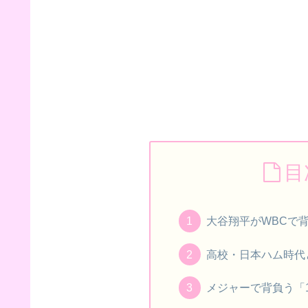
目
大谷翔平がWBCで
高校・日本ハム時代
メジャーで背負う「