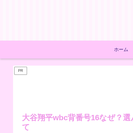
ホーム
PR
大谷翔平wbc背番号16なぜ？選ん
て