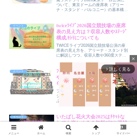
ついて、東京ドームの座席表（アリー
ナ・スタンド・バルコニー）の基本構成
や収容人数の目安、各エリアからの見え
方、ゲート番号からわかる座席位置の傾
向を解説しつつ、札幌ドーム公演の情報
twiceﾗｲﾌﾞ2026国立競技場の座席
イベント
をもとにステージ構成やセトリの特徴を
表の見え方は？収容人数やｽﾃｰｼﾞ
予想してまとめています。
構成,ｾﾄﾘについても
TWICEライブ2026国立競技場公演の座
席表の見え方を、アリーナ・スタンド別
に解説しつつ、収容人数や360度ステー
close
ジ構成の特徴を紹介しています。2025
年ツアーのセトリ傾向から国立公演のセ
詳しく見る
ットリストを予想し、国立ならではの注
arrow_forward_ios
ﾌｼﾞﾛｯｸ2026日程は？ｱｰﾃｨｽﾄ予想
イベント
意点や持ち物のポイントもまとめたガイ
やﾀｲﾑﾃｰﾌﾞﾙ&ｾﾄﾘ,配信やﾗｲﾌﾞﾋﾞｭｰ
ド記事です。
ｲﾝｸﾞはあるかも
フジロック2026の最新日程や開催スケ
ジュール、第1弾発表アーティストの顔
ぶれをわかりやすく整理しました。さら
に、今後発表が予想されるタイムテーブ
ル＆セトリのチェック方法、オンライン
配信やテレビ放送・ライブビューイング
いたばし花火大会2025はﾁｹｯﾄな
イベント
の可能性、情報を追うおすすめルートま
しでも楽しめる？無料ｴﾘｱや混雑
M
で解説。現地参戦組も配信組も、2026
状況についても
u
年フジロックを最大限楽しむための準備
メニュー
ホーム
検索
トップ
サイドバー
ガイドです。
t
いたばし花火大会2025はチケットがな