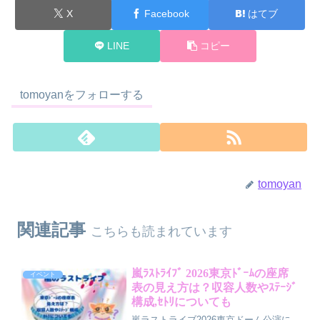
X
Facebook
はてブ
LINE
コピー
tomoyanをフォローする
tomoyan
関連記事
こちらも読まれています
嵐ﾗｽﾄﾗｲﾌﾞ 2026東京ﾄﾞｰﾑの座席
イベント
表の見え方は？収容人数やｽﾃｰｼﾞ
構成,ｾﾄﾘについても
嵐ラストライブ2026東京ドーム公演に