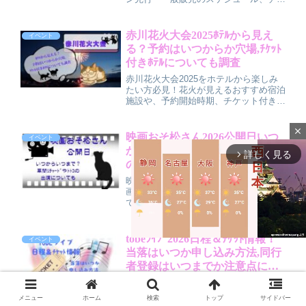
ットなしでも購入できるタイミング、会
場販売の混雑予想や注意点を分かりやす
く解説。並び方や準備のコツもまとめて
赤川花火大会2025ﾎﾃﾙから見え
イベント
います。
る？予約はいつからか穴場,ﾁｹｯﾄ
付きﾎﾃﾙについても調査
赤川花火大会2025をホテルから楽しみ
たい方必見！花火が見えるおすすめ宿泊
施設や、予約開始時期、チケット付きホ
テルプランの魅力、満室時に狙いたい穴
場ホテルエリアまで詳しく紹介。混雑を
close
避けてゆったり観賞するための情報が満
映画おそ松さん2026公開日いつ
イベント
載です。
からいつまで？草間ﾘﾁｬｰﾄﾞやﾄﾄｺ
詳しく見る
arrow_forward_ios
の出演についても
映画おそ松さん2026「人類クズ化計
画!!!!!?」の公開日はいつからいつま
で？延期後に決定した最新の公開日や上
映期間の目安、草間リチャード敬太の出
演はどうなるのか、トト子役のキャスト
情報や登場シーンの考察、映画をより楽
tobeﾗｲﾌﾞ2026日程＆ﾁｹｯﾄ情報！
イベント
しむための注目ポイントまで分かりやす
当落はいつか申し込み方法,同行
くまとめています。
者登録はいつまでか注意点につ
M
いても
TOBEライブ2026「to HEROes ～
u
TOBE 3rd Super Live～」の日程や会場
メニュー
ホーム
検索
トップ
サイドバー
t
情報、チケットの申し込み方法を分かり