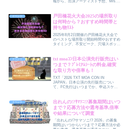
報から、出演アーティスト予想、Mrs.
GREEN APPLE（ミセス）は出演する
のか、タイムテーブルやセトリ傾向まで
をわかりやすく解説。チケット情報や事
戸田橋花火大会2025の場所取り
イベント
前準備のポイントもまとめています。
は何時から？おすすめ時間帯と
持ち物ﾘｽﾄ
2025年8月2日開催の戸田橋花火大会で
のベストな場所取り開始時間やおすすめ
タイミング、不安ピーク、穴場スポッ
ト、持ち物リストを詳しくガイド。 家
族や友人と快適に花火を楽しむための工
夫や当日の注意点、準備のコツも紹介
txt moaｺﾝ日本公演先行販売はい
イベント
し、思い出作りに役立つ情報が注目で
つまで？ﾌﾟﾚﾐｱﾑｼｰﾄの料金,確実
す。
な取り方や倍率も！
TXT「2026 TXT MOA CON IN
JAPAN」日本公演の先行販売につい
て、FC先行はいつまでか、申込スケジ
ュール、プレミアムシートの料金と特
典、チケットを当てやすくするコツや倍
率予想までを整理した解説記事です。先
出れんの!?ｻﾏｿﾆ!?募集期間はいつ
イベント
行販売のタイミングを逃さず、少しでも
まで？応募方法や選考基準,倍率
当選のチャンスを広げたい方に向けて、
や結果について調査
分かりやすくまとめています。
「出れんの!?サマソニ!? 2026」の募集
期間はいつからいつまで？応募方法や必