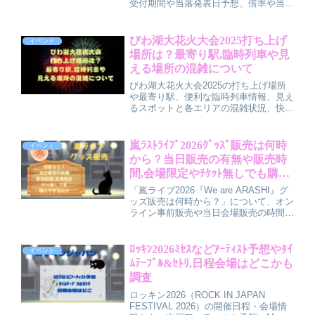
受付期間や当落発表日予想、倍率や当選
確率を上げるコツ、チケット料金の目安
までをわかりやすく解説します。申し込
み前にチェックしたいポイントや、デジ
びわ湖大花火大会2025打ち上げ
イベント
タルチケット・顔認証・リセールの注意
場所は？最寄り駅,臨時列車や見
点もまとめているので、初めてロッキン
える場所の混雑について
に申し込む方でも安心して準備できる内
容です。
びわ湖大花火大会2025の打ち上げ場所
や最寄り駅、便利な臨時列車情報、見え
るスポットと各エリアの混雑状況、快適
に花火を楽しむためのアクセス・混雑回
避テクをご紹介。家族や友人と安心して
花火大会を満喫するためのポイントや会
嵐ﾗｽﾄﾗｲﾌﾞ2026ｸﾞｯｽﾞ販売は何時
イベント
場周辺の攻略情報をわかりやすくまとめ
から？当日販売の有無や販売時
たガイド記事です。
間,会場限定やﾁｹｯﾄ無しでも購入
できるのかについて
「嵐ライブ2026『We are ARASHI』グ
ッズ販売は何時から？」について、オン
ライン事前販売や当日会場販売の時間、
整理券制の仕組み、チケットなしで買え
るパターン、会場限定グッズや売り切れ
傾向、確実に購入するコツまで分かりや
ﾛｯｷﾝ2026ﾐｾｽなどｱｰﾃｨｽﾄ予想やﾀｲ
イベント
すく解説しています。
ﾑﾃｰﾌﾞﾙ&ｾﾄﾘ,日程会場はどこかも
調査
ロッキン2026（ROCK IN JAPAN
FESTIVAL 2026）の開催日程・会場情