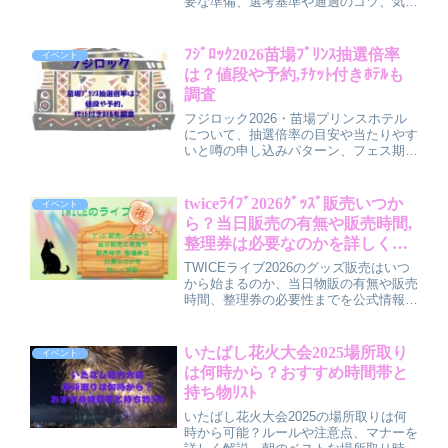
要な準備、選考基準や通過のコツ、気に
なる倍率の目安や結果発表の時期までを
やさしく解説。初めて応募するバンドや
アーティストでも流れがイメージしやす
ﾌｼﾞﾛｯｸ2026苗場ﾌﾟﾘﾝｽ抽選倍率
イベント
いように、エントリー前にチェックした
は？値段や予約,ﾁｹｯﾄ付きﾎﾃﾙも
いポイントをまとめました。
調査
フジロック2026・苗場プリンスホテル
について、抽選倍率の目安や当たりやす
いと噂の申し込みパターン、フェス期間
中の料金感、オフィシャルツアーでの予
約方法、チケット付きホテルプランの仕
組み、さらに浅貝エリアや周辺温泉ホテ
twiceﾗｲﾌﾞ2026ｸﾞｯｽﾞ販売いつか
イベント
ルなど第2候補の宿情報までをわかりや
ら？当日販売の有無や販売時間,
すく解説する記事です。
整理券は必要なのかを詳しく解
説
TWICEライブ2026のグッズ販売はいつ
から始まるのか、当日物販の有無や販売
時間、整理券の必要性までを公式情報と
過去傾向から分かりやすく解説。通販・
会場物販・ポップアップストアの違い
や、スムーズに欲しいグッズを手に入れ
いたばし花火大会2025場所取り
イベント
るコツも紹介し、初参戦でも迷わず準備
は何時から？おすすめ時間帯と
できる内容です。
持ち物ﾘｽﾄ
いたばし花火大会2025の場所取りは何
時から可能？ルールや注意点、マナーを