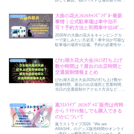
詳しく解説。朝のベストな場所取り時間
帯や混雑を避けるコツ、快適に過ごすた
めの持ち物リストも紹介します。レジャ
ーシートや暑さ対策グッズなど、あると
大曲の花火2026ｷｬﾝﾋﾟﾝｸﾞｶｰ最新
イベント
便利なアイテムをチェックして、花火大
事情｜公式駐車場は車中泊不
会を家族や友人と安心して楽しもう！
可？予約方法と民間車中泊ｽﾎﾟｯﾄ
の探し方
2026年の大曲の花火をキャンピングカ
ーで楽しみたい方必見！車中泊が可能な
駐車場の場所や設備、予約の必要性やタ
イミング、当日の渋滞・混雑情報まで詳
しく解説。公式・民間の駐車場情報や交
通規制の注意点も分かりやすくまとめて
びわ湖大花火大会2025打ち上げ
イベント
います。
数や時間は？屋台の出店時間と
交通規制情報まとめ
びわ湖大花火大会2025の打ち上げ数や
開催時間、屋台の出店場所と営業時間、
当日の交通規制やアクセス方法など、家
族や友人で楽しむためのポイントを徹底
解説。混雑回避や快適に過ごすコツも紹
介した実用ガイド記事です。
嵐ﾗｽﾄﾗｲﾌﾞ 2026ｸﾞｯｽﾞ販売は何時
イベント
から？ﾁｹｯﾄ無しでも購入できる
のかについて
嵐ラストライブ2026「We are
ARASHI」のグッズ販売時間やオンライ
ン先行・一般販売のスケジュール、チケ