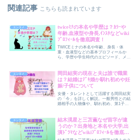
関連記事
こちらも読まれています
twiceﾐﾅの本名や学歴は？ｶﾗｰや
エンタメ
年齢,血液型や身長,ｲﾝｽﾀなどwiki
ﾌﾟﾛﾌｨｰﾙを徹底調査！
TWICEミナの本名や年齢、身長・体
重・血液型などの基本プロフィールか
ら、学歴や学生時代のエピソード、メン
バーカラー「ミント」やダンスの魅力、
さらにインスタアカウント情報までを分
かりやすく整理して徹底解説していま
岡田結実の現在と夫は誰で職業
エンタメ
す。
は？結婚はﾃﾞｷ婚か馴れ初めや妊
娠/子供について
女優・タレントとして活躍する岡田結実
の「今」を詳しく解説。一般男性との結
婚相手の人物像や、馴れ初め、第1子出
産でデキ婚なのかどうかを丁寧に整理し
ています。 子供の非公表や出産報告の
コメント内容、結婚後の仕事状況や今後
結木滉星と三苫薫なぜ苗字が違
エンタメ
の活動の見通しまで、わかりやすくまと
うのか？出身地と本名や大学,出
めています。
演ﾄﾞﾗﾏなどwikiﾌﾟﾛﾌｨｰﾙを徹底調
査！