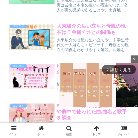
結木滉星と三笘薫はなぜ苗字が違うの？
実は芸名と本名の違いが理由でした。2
人が実の兄弟であることや、出身地・本
名・大学などのプロフィール情報を分か
りやすく解説。結木滉星の出演ドラマや
三笘薫の経歴、兄弟エピソードまでまと
大東駿介の生い立ちと母親の現
エンタメ
めて紹介します。
在は？金属ﾊﾞｯﾄとの関係も
大東駿介の壮絶な生い立ちや、中学生時
代の一人暮らしエピソード、母親との現
在の関係をわかりやすく解説。距離を選
んだ理由や本人の心境、検索で話題にな
close
る「金属バット」の噂の真相も整理し、
大東駿介の人柄や俳優としての魅力に迫
twiceﾐﾅ彼氏は誰か結婚は？父親
エンタメ
ります。
詳しく見る
arrow_forward_ios
の職業や兄,母親の経歴について
TWICEミナの彼氏は誰？ 現在の恋愛事
情から結婚観・理想のタイプまでをわか
りやすく解説しつつ、父親の職業や実家
がお金持ちという噂、兄や母親のエピソ
ードなど家族構成も詳しく紹介します。
生い立ちやバレエ経験、育ちの良さが感
ﾊﾞﾁｪﾛﾚｯﾃ4の挿入歌は誰？主題歌
エンタメ
じられるポイントを整理しながら、噂と
や劇中で使われた曲,曲名と歌手
の距離感にも触れた読みやすいまとめ記
を調査
事です。
M
『バチェロレッテ・ジャパン』シーズン
4の主題歌・挿入歌は誰？現時点で公表
u
メニュー
ホーム
検索
トップ
サイドバー
されている公式情報を整理しつつ、過去
t