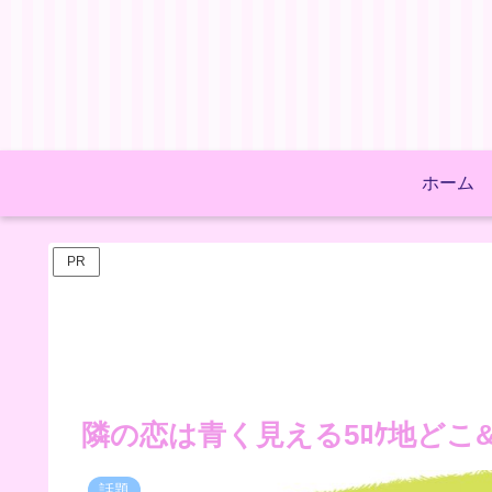
ホーム
PR
隣の恋は青く見える5ﾛｹ地どこ
話題