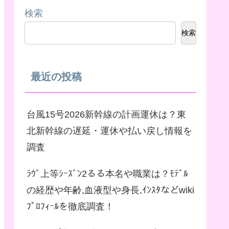
検索
検索
最近の投稿
台風15号2026新幹線の計画運休は？東
北新幹線の遅延・運休や払い戻し情報を
調査
ﾗｳﾞ上等ｼｰｽﾞﾝ2るる本名や職業は？ﾓﾃﾞﾙ
の経歴や年齢,血液型や身長,ｲﾝｽﾀなどwiki
ﾌﾟﾛﾌｨｰﾙを徹底調査！