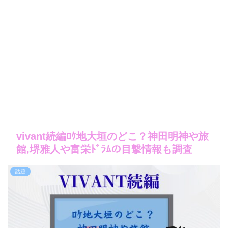
vivant続編ﾛｹ地大垣のどこ？神田明神や旅
館,堺雅人や富栄ﾄﾞﾗﾑの目撃情報も調査
話題