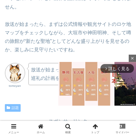
せん。
放送が始まったら、まずは公式情報や観光サイトのロケ地
マップをチェックしながら、大垣市や神田明神、そして噂
の旅館が“新たな聖地”としてどんな盛り上がりを見せるの
か、楽しみに見守りたいですね。
close
詳しく見る
arrow_forward_ios
放送が始まったら、ロケ地答え合わせと聖地
巡礼の計画を同時進行で楽しみましょう！
tomoyan
話題
スポンサーリンク
M
u
メニュー
ホーム
検索
トップ
サイドバー
t