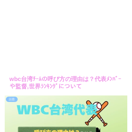
wbc台湾ﾁｰﾑの呼び方の理由は？代表ﾒﾝﾊﾞｰ
や監督,世界ﾗﾝｷﾝｸﾞについて
話題