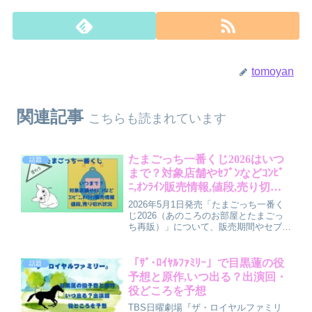
tomoyan
関連記事
こちらも読まれています
たまごっち一番くじ2026はいつ
話題
まで？対象店舗やｾﾌﾞﾝなどｺﾝﾋﾞ
ﾆ,ｵﾝﾗｲﾝ販売情報,値段,売り切れ
状況を調査
2026年5月1日発売「たまごっち一番く
じ2026（あのころのお部屋とたまごっ
ち再販）」について、販売期間やセブン
などの対象店舗、販売開始時間、オンラ
イン販売の有無、値段とラインナップ、
売り切れやすさと在庫状況、効率よく引
「ｻﾞ･ﾛｲﾔﾙﾌｧﾐﾘｰ」で目黒蓮の役
話題
くコツまでを分かりやすく解説していま
予想と原作,いつ出る？出演回・
す。
役どころを予想
TBS日曜劇場『ザ・ロイヤルファミリ