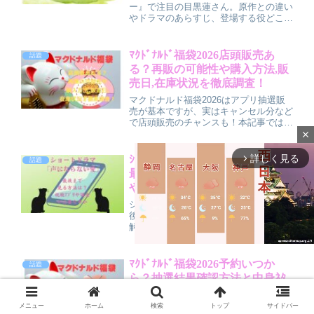
ー』で注目の目黒蓮さん。原作との違い
やドラマのあらすじ、登場する役どこ
ろ・出演回を詳しく予想！第4話で物語
を大きく動かす重要人物として登場する
との情報も。家族の絆と夢を描く感動の
ﾏｸﾄﾞﾅﾙﾄﾞ福袋2026店頭販売あ
話題
競馬ドラマを、最新情報とともにやさし
る？再販の可能性や購入方法,販
く解説します。
売日,在庫状況を徹底調査！
マクドナルド福袋2026はアプリ抽選販
売が基本ですが、実はキャンセル分など
で店頭販売のチャンスも！本記事では販
売日や購入方法、在庫確認のコツ、再
close
販・繰り上げ当選の可能性まで詳しく紹
介。抽選に外れてもあきらめない人必
詳しく見る
ｼｮｰﾄﾄﾞﾗﾏ「声にならない愛」を
arrow_forward_ios
話題
見、店頭再販を狙う実践ガイドです。
最後まで見る方法は？視聴ｱﾌﾟﾘ
や課金が必要なのか調査！
ショートドラマ「声にならない愛」を最
後まで見る方法について、分かりやすく
解説します。どのアプリで視聴できるの
か、有料課金は必要なのか、無料で見る
方法はあるのかなど、気になるポイント
をまとめました。TikTok広告をきっかけ
ﾏｸﾄﾞﾅﾙﾄﾞ福袋2026予約いつか
話題
に作品が気になった方に向けて、ストー
ら？抽選結果確認方法と中身ﾈﾀ
M
リーの見どころや感想もあわせて紹介し
ﾊﾞﾚと値段,当選確率についても
ていきます。
u
メニュー
ホーム
検索
トップ
サイドバー
マクドナルド福袋2026の予約開始日や
t