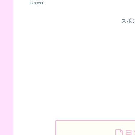
tomoyan
スポ
目