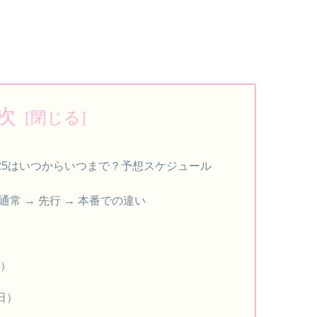
次
2025はいつからいつまで？予想スケジュール
常 → 先行 → 本番での違い
日）
5日）