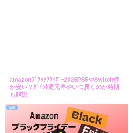
amazonﾌﾞﾗｯｸﾌﾗｲﾃﾞｰ2025PS5やSwitch何
が安い？ﾎﾟｲﾝﾄ還元率やいつ届くのか時期
も解説
話題