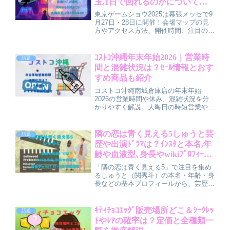
玉,1日で回れるのかについても
く予定の方の事前リサーチ用にもぴった
調査
りな内容です。
東京ゲームショウ2025は幕張メッセで9
月27日・28日に開催！会場マップの見
方やアクセス方法、開催時間、注目の出
展ブース情報を詳しく紹介。1日で効率
よく回るためのコツや混雑対策も解説し
ます。事前準備で安心して楽しめるポイ
ｺｽﾄｺ沖縄年末年始2026｜営業時
話題
ントをまとめました。
間と混雑状況は？ｾｰﾙ情報とおす
すめ商品も紹介
コストコ沖縄南城倉庫店の年末年始
2026の営業時間や休み、混雑状況を分
かりやすく解説。大晦日の時短営業や元
日の休業、初売りの混み具合、年末年始
のセール傾向も紹介しています。混雑を
避ける時間帯や、買ってよかったおすす
隣の恋は青く見える5しゅうと芸
話題
め商品、快適に回るコツまでまとめまし
歴や出演ﾄﾞﾗﾏは？ｲﾝｽﾀと本名,年
た。
齢や血液型､身長やwikiﾌﾟﾛﾌｨｰﾙ
を徹底調査！
「隣の恋は青く見える5」で注目を集め
るしゅうと（関秀斗）の本名・年齢・身
長などの基本プロフィールから、芸歴、
出演ドラマ・舞台、ショートフィルム主
演などの活動経歴、さらにインスタ情報
まで徹底紹介。自然体の魅力や演技力の
ｷﾃｨﾁｮｺｴｯｸﾞ販売場所どこ＆ｼｰｸﾚｯ
話題
評価、これまでの出演作を詳しくまと
ﾄやﾚｱの確率は？定価と全種類一
め、今後の活躍がより楽しみになる内容