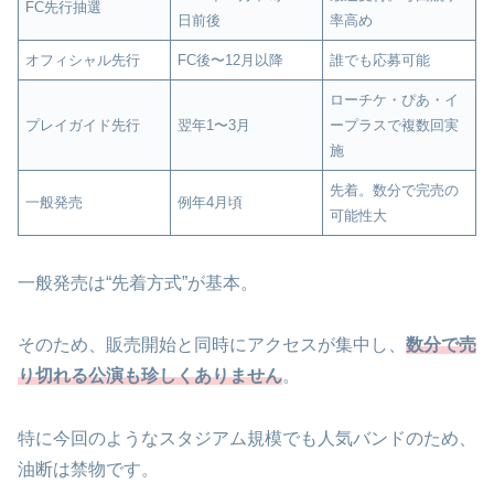
FC先行抽選
日前後
率高め
オフィシャル先行
FC後〜12月以降
誰でも応募可能
ローチケ・ぴあ・イ
プレイガイド先行
翌年1〜3月
ープラスで複数回実
施
先着。数分で完売の
一般発売
例年4月頃
可能性大
一般発売は“先着方式”が基本。
そのため、販売開始と同時にアクセスが集中し、
数分で売
り切れる公演も珍しくありません
。
特に今回のようなスタジアム規模でも人気バンドのため、
油断は禁物です。