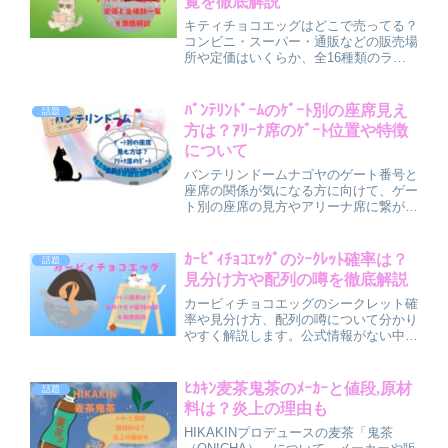
覧を徹底解説
です。
キティチョコエッグはどこで売ってる？
コンビニ・スーパー・通販などの販売場
所や定価はいくらか、全16種類のライ
ンナップ一覧、シークレットやレアが当
たる確率まで詳しく解説します。ダブり
を減らす買い方やBOX購入の注意点も
ﾊﾞﾝﾃﾘﾝﾄﾞｰﾑのｹﾞｰﾄ別の座席見え
話題
紹介しているので、これから買う方はぜ
方は？ｱﾘｰﾅ席のｹﾞｰﾄ位置や特徴
ひチェックしてください。
について
バンテリンドームナゴヤのゲート番号と
座席の関係が気になる方に向けて、ゲー
ト別の座席の見方やアリーナ席に繋がり
やすいゲートの傾向、アリーナ・スタン
ドそれぞれのメリットを分かりやすく解
説します。 初めてのドーム遠征でも当
ｶｰﾋﾞｨﾁｮｺｴｯｸﾞのｼｰｸﾚｯﾄ確率は？
話題
日迷わず快適に楽しむためのコツもまと
見分け方や配列の噂を徹底解説
めています。
カービィチョコエッグのシークレット確
率や見分け方、配列の噂について分かり
やすく解説します。公式情報がない中で
の体感確率や、重さ・並びで当たるのか
を検証。何個買えばいいのか、後悔しな
い買い方のコツも紹介。初めて買う方や
ﾋｶｷﾝ麦茶鬼茶のﾒｰｶｰと値段,原材
話題
シークレット狙いの方必見の記事です。
料は？炎上の理由も
HIKAKINプロデュースの麦茶「鬼茶