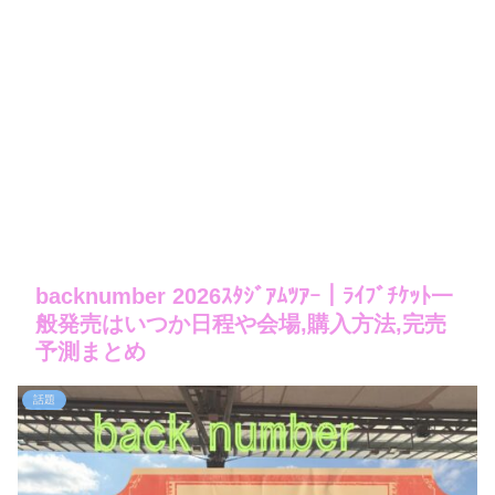
backnumber 2026ｽﾀｼﾞｱﾑﾂｱｰ｜ﾗｲﾌﾞﾁｹｯﾄ一
般発売はいつか日程や会場,購入方法,完売
予測まとめ
話題