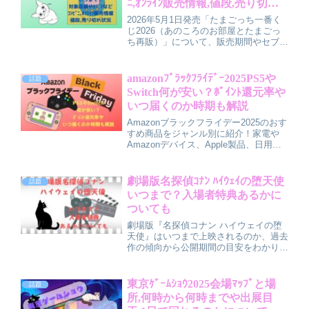
ﾆ,ｵﾝﾗｲﾝ販売情報,値段,売り切れ
状況を調査
2026年5月1日発売「たまごっち一番く
じ2026（あのころのお部屋とたまごっ
ち再販）」について、販売期間やセブン
などの対象店舗、販売開始時間、オンラ
イン販売の有無、値段とラインナップ、
売り切れやすさと在庫状況、効率よく引
amazonﾌﾞﾗｯｸﾌﾗｲﾃﾞｰ2025PS5や
話題
くコツまでを分かりやすく解説していま
Switch何が安い？ﾎﾟｲﾝﾄ還元率や
す。
いつ届くのか時期も解説
Amazonブラックフライデー2025のおす
すめ商品をジャンル別に紹介！家電や
Amazonデバイス、Apple製品、日用品
など狙い目アイテムを厳選。最大12％
ポイント還元の仕組みやお得に買うコ
ツ、配送時期の目安、本当に安い商品を
劇場版名探偵ｺﾅﾝ ﾊｲｳｪｲの堕天使
話題
見極めるチェックポイントまで、わかり
いつまで？入場者特典あるかに
やすく解説しています。
ついても
劇場版『名探偵コナン ハイウェイの堕
天使』はいつまで上映されるのか、過去
作の傾向から公開期間の目安をわかりや
すく解説しつつ、入場者特典の有無や内
容、配布時期の予想もまとめました。確
実に特典をもらうコツや、上映終了前に
東京ｹﾞｰﾑｼｮｳ2025会場ﾏｯﾌﾟと場
話題
見逃さないためのチェックポイントも紹
所,何時から何時までや出展目
介しているので、これから映画を観に行