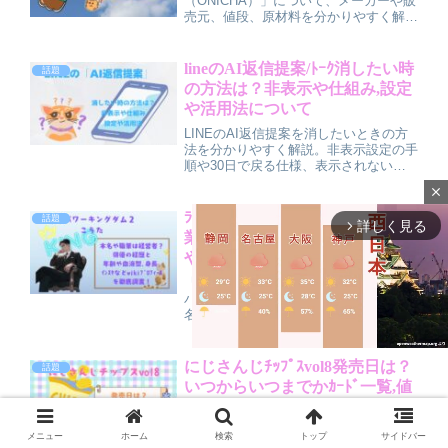
（ONICHA）」について、メーカーや販
売元、値段、原材料を分かりやすく解説
しつつ、炎上した理由やSNSの反応も
丁寧に整理した記事です。話題性と日常
使いのバランス、買うべきか迷っている
lineのAI返信提案/ﾄｰｸ消したい時
話題
人向けの判断ポイントも紹介します。
の方法は？非表示や仕組み,設定
や活用法について
LINEのAI返信提案を消したいときの方
法を分かりやすく解説。非表示設定の手
順や30日で戻る仕様、表示されない場
合の対処法まで紹介します。さらに仕組
close
みやプライバシーの考え方、便利な活用
コツもまとめているので、「邪魔に感じ
ﾗﾌﾞﾊﾟﾜｰｷﾝｸﾞﾀﾞﾑ2こうた本名や職
話題
詳しく見る
arrow_forward_ios
る」「うまく使いたい」という方に役立
業は経営者？俳優の経歴と年齢
つ内容です。設定次第で快適に使うポイ
や血液型､身長,ｲﾝｽﾀなどwikiﾌﾟﾛﾌ
ントが分かります。
ｨｰﾙを徹底調査！
『ラブパワーキングダム2』の人気メン
バー・こうた（岩城滉太）について、本
名・職業（会社経営者・俳優・熱波
師）・年齢・身長・血液型予想・俳優と
しての経歴・インスタ情報まで徹底調査
しました。大人の余裕あふれる三刀流イ
にじさんじﾁｯﾌﾟｽvol8発売日は？
話題
ケメンの多才な魅力と恋愛観を、わかり
いつからいつまでかｶｰﾄﾞ一覧,値
やすくまとめています。
M
段についても
u
にじさんじチップスvol8の発売日はい
メニュー
ホーム
検索
トップ
サイドバー
t
つ？販売はいつからいつまで？カード一