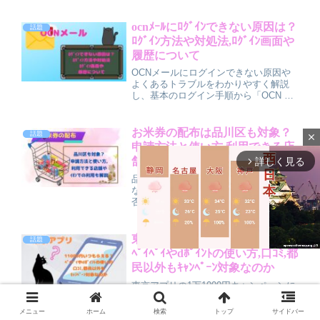
ルを徹底的に調査。非公開の血液型やイ
ンスタ情報も、これまでの恋リア出演歴
や番組情報からわかる範囲でわかりやす
ocnﾒｰﾙにﾛｸﾞｲﾝできない原因は？
話題
くまとめています。
ﾛｸﾞｲﾝ方法や対処法,ﾛｸﾞｲﾝ画面や
履歴について
OCNメールにログインできない原因や
よくあるトラブルをわかりやすく解説
し、基本のログイン手順から「OCN ロ
グイン制限中」表示時の対処法、公式ロ
グイン画面へのアクセス方法、ログイン
履歴の確認手順まで丁寧に紹介していま
お米券の配布は品川区も対象？
話題
close
す。
申請方法と使い方,利用できる店
舗やｲｵﾝでの利用も解説
詳しく見る
arrow_forward_ios
品川区でお米券は配布されるの？と気に
なる方へ、最新の支給状況や申請の要
否、使える店舗、イオンでの利用方法ま
で分かりやすく解説します。品川区は全
住民向けのお米券配布は行っていません
が、子育て家庭へのお米支援や独自の生
東京ｱﾌﾟﾘ11000円いつもらえる？
話題
活支援が充実。全国共通おこめ券の使い
ﾍﾟｲﾍﾟｲやdﾎﾟｲﾝﾄの使い方,口ｺﾐ,都
方や節約につながる活用術もまとめてい
民以外もｷｬﾝﾍﾟｰﾝ対象なのか
ます。
東京アプリの1万1000円キャンペーンに
M
ついて、内容やポイント付与の時期、東
u
京ポイントをdポイントや楽天ペイなど
メニュー
ホーム
検索
トップ
サイドバー
t
へ交換して使う方法、都民以外は対象に