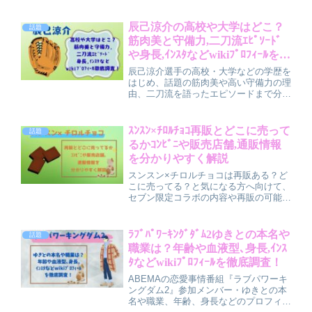
ワードの扱い方、さらに得点開示を見る
メリット・デメリットや注意点までわか
りやすく解説しています。事前準備のポ
辰己涼介の高校や大学はどこ？
話題
イントも紹介します。
筋肉美と守備力,二刀流ｴﾋﾟｿｰﾄﾞ
や身長,ｲﾝｽﾀなどwikiﾌﾟﾛﾌｨｰﾙを徹
底調査！
辰己涼介選手の高校・大学などの学歴を
はじめ、話題の筋肉美や高い守備力の理
由、二刀流を語ったエピソードまで分か
りやすく解説。身長・体重などのwiki風
プロフィールや、インスタで見える素顔
もまとめて紹介します。プレーの魅力と
ｽﾝｽﾝ×ﾁﾛﾙﾁｮｺ再販とどこに売って
話題
人柄が一気に分かる内容です。
るかｺﾝﾋﾞﾆや販売店舗,通販情報
を分かりやすく解説
スンスン×チロルチョコは再販ある？ど
こに売ってる？と気になる方へ向けて、
セブン限定コラボの内容や再販の可能
性、コンビニでの販売店舗、通販で買え
るかどうかを分かりやすく解説。売り切
れ時の探し方のコツや在庫チェック方法
ﾗﾌﾞﾊﾟﾜｰｷﾝｸﾞﾀﾞﾑ2ゆきとの本名や
話題
もまとめています。
職業は？年齢や血液型､身長,ｲﾝｽ
ﾀなどwikiﾌﾟﾛﾌｨｰﾙを徹底調査！
ABEMAの恋愛事情番組『ラブパワーキ
ングダム2』参加メンバー・ゆきとの本
名や職業、年齢、身長などのプロフィー