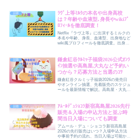
者・非課税世帯など自治体ごとの違い、
さらに農家支援としてのお米券の役割や
背景まで分かりやすく解説します。使え
ﾗｳﾞ上等ﾐﾙｸの本名や出身高校
話題
る店舗の範囲や地域のユニークな取り組
は？年齢や血液型､身長やwikiﾌﾟ
みも紹介。
ﾛﾌｨｰﾙを徹底調査！
Netflix『ラヴ上等』に出演するミルクの
本名や年齢、身長、血液型、出身地など
wiki風プロフィールを徹底調査。出身高
校や学生時代の噂、芸名の由来、インス
タなどSNS情報、番組内での印象や一
途な性格まで分かりやすくまとめていま
鎌倉紅谷ｸﾙﾐｯ子福袋2026公式ｵﾝﾗ
話題
す。
ｲﾝ抽選や高島屋,大丸など予約い
つから？応募方法と当選のｺﾂ
鎌倉紅谷クルミッ子福袋2026の発売日
やオンライン抽選、先着販売のスケジュ
ールを最新情報で解説。高島屋・大丸・
阪急など百貨店の予約開始日、店頭販売
の整理券情報、応募手順、必要なアカウ
ントも詳しく紹介します。当選確率を上
ｱﾑｰﾙﾃﾞｭｼｮｺﾗ新宿高島屋2026先行
話題
げるコツまでまとめた完全ガイド。
販売＆入場の申込方法と並ぶ時
間当日入場についても調査
アムール・デュ・ショコラ新宿高島屋
2026の先行販売はいつ？入場申込方法
や事前予約の流れ、当日入場は可能か、