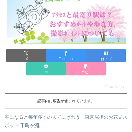
X
Facebook
はてブ
LINE
コピー
2026.01.14
記事内に広告が含まれています。
春になると毎年多くの人でにぎわう、東京屈指のお花見ス
ポット
千鳥ヶ淵
。