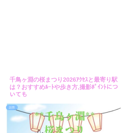
千鳥ヶ淵の桜まつり2026ｱｸｾｽと最寄り駅
は？おすすめﾙｰﾄや歩き方,撮影ﾎﾟｲﾝﾄにつ
いても
話題