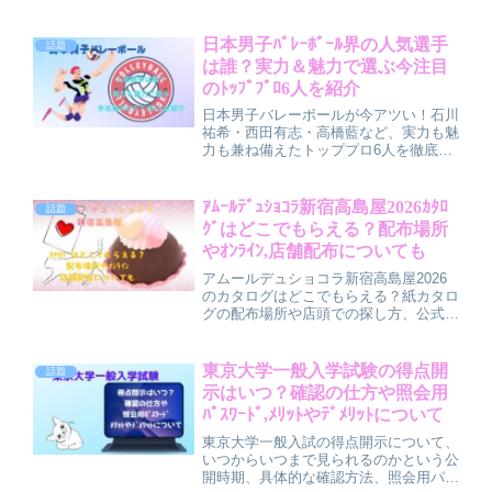
並ぶ時間や待ち時間の目安まで詳しく解
説。混雑を避けるコツや平日・週末の違
いも紹介します。
日本男子ﾊﾞﾚｰﾎﾞｰﾙ界の人気選手
話題
は誰？実力＆魅力で選ぶ今注目
のﾄｯﾌﾟﾌﾟﾛ6人を紹介
日本男子バレーボールが今アツい！石川
祐希・西田有志・高橋藍など、実力も魅
力も兼ね備えたトッププロ6人を徹底紹
介。世界で活躍するスターたちの経歴・
プレースタイル・人柄をわかりやすく解
説し、人気急上昇の理由もまとめまし
ｱﾑｰﾙﾃﾞｭｼｮｺﾗ新宿高島屋2026ｶﾀﾛ
話題
た。推し選手がきっと見つかる！
ｸﾞはどこでもらえる？配布場所
やｵﾝﾗｲﾝ,店舗配布についても
アムールデュショコラ新宿高島屋2026
のカタログはどこでもらえる？紙カタロ
グの配布場所や店頭での探し方、公式デ
ジタルカタログの見方、高島屋オンライ
ンストアのカタログ掲載品ページまで詳
しく解説。新宿店ならではの入手のコツ
東京大学一般入学試験の得点開
話題
や確実に確認する方法も紹介します。
示はいつ？確認の仕方や照会用
ﾊﾟｽﾜｰﾄﾞ,ﾒﾘｯﾄやﾃﾞﾒﾘｯﾄについて
東京大学一般入試の得点開示について、
いつからいつまで見られるのかという公
開時期、具体的な確認方法、照会用パス