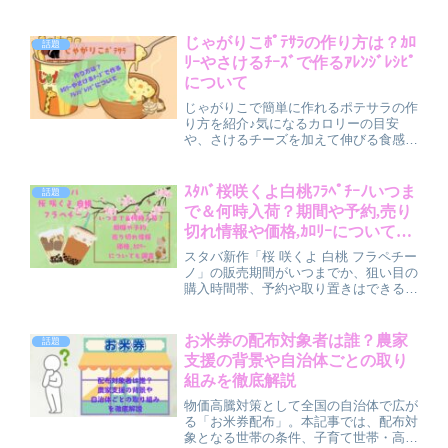
じゃがりこﾎﾟﾃｻﾗの作り方は？ｶﾛ
話題
ﾘｰやさけるﾁｰｽﾞで作るｱﾚﾝｼﾞﾚｼﾋﾟ
について
じゃがりこで簡単に作れるポテサラの作
り方を紹介♪気になるカロリーの目安
や、さけるチーズを加えて伸びる食感が
楽しめる人気アレンジ「じゃがアリゴ」
も解説します。子どもが喜ぶトッピング
や大人向けのおつまみアレンジまで幅広
ｽﾀﾊﾞ桜咲くよ白桃ﾌﾗﾍﾟﾁｰﾉいつま
話題
く活用できるアイデア満載！忙しい日の
で＆何時入荷？期間や予約,売り
おかずやおやつ、パーティーにもぴった
切れ情報や価格,ｶﾛﾘｰについても
りです。
調査
スタバ新作「桜 咲くよ 白桃 フラペチー
ノ」の販売期間がいつまでか、狙い目の
購入時間帯、予約や取り置きはできるの
か、売り切れや完売の傾向、価格やカロ
リー予想、おすすめカスタムまでを、実
際に買いに行く前に知っておきたいポイ
お米券の配布対象者は誰？農家
話題
ントとして分かりやすくまとめました。
支援の背景や自治体ごとの取り
組みを徹底解説
物価高騰対策として全国の自治体で広が
る「お米券配布」。本記事では、配布対
象となる世帯の条件、子育て世帯・高齢