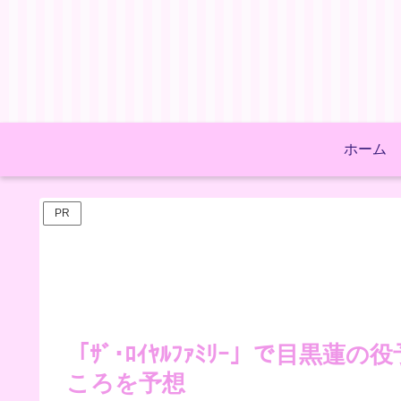
ホーム
PR
「ｻﾞ･ﾛｲﾔﾙﾌｧﾐﾘｰ」で目黒
ころを予想