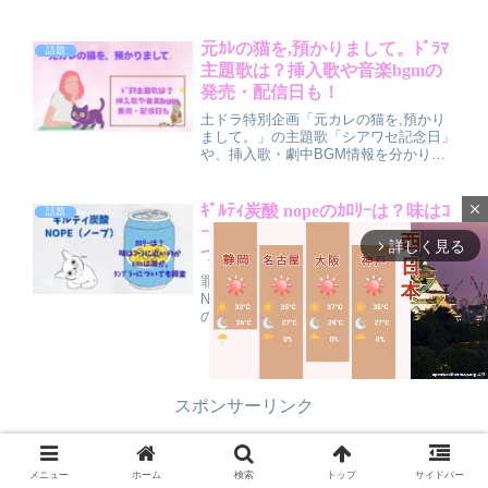
名人卒業生の一覧までまとめました。さ
らに、欅坂46元メンバー長濱ねるさん
が長崎西高校に在籍していたという噂や
元ｶﾚの猫を,預かりまして。ﾄﾞﾗﾏ
話題
転校の経緯、校風や特徴もあわせて解説
主題歌は？挿入歌や音楽bgmの
しているので、志望校選びや情報収集の
発売・配信日も！
参考にしていただけます。
土ドラ特別企画「元カレの猫を,預かり
まして。」の主題歌「シアワセ記念日」
や、挿入歌・劇中BGM情報を分かりや
すく解説します。主題歌アーティスト、
作曲家、音楽担当、配信日・発売日予
想、サブスクやサントラの可能性まで、
close
ｷﾞﾙﾃｨ炭酸 nopeのｶﾛﾘｰは？味はｺ
話題
ドラマを音楽からも楽しみたい人向けに
ｰﾗに近いのかcmは誰か,ﾀﾝﾌﾞﾗｰに
詳しくまとめました。
詳しく見る
arrow_forward_ios
ついても調査
罪深い甘さで話題の「ギルティ炭酸
NOPE（ノープ）」について、336kcal
のカロリーやフルーツ＆スパイスが効い
た味わい、コーラとの違いを口コミも交
えて解説。さらに、生田斗真さん・鈴鹿
央士さん・アントニーさん出演CMや電
気グルーヴ「富士山」、タンブラーのデ
ザイン予想・入手方法の可能性までまと
スポンサーリンク
めたレビュー記事です。
M
u
メニュー
ホーム
検索
トップ
サイドバー
t