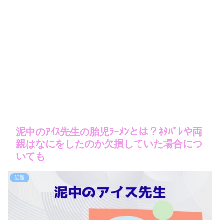
泥中のｱｲｽ先生の胎児ﾗｰﾒﾝとは？ﾈﾀﾊﾞﾚや両
親はなにをしたのか欠損していた場合につ
いても
話題