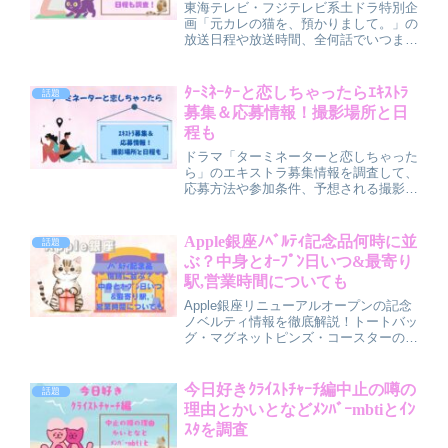
東海テレビ・フジテレビ系土ドラ特別企
画「元カレの猫を、預かりまして。」の
放送日程や放送時間、全何話でいつまで
放送されるのかをわかりやすく解説しま
す。全2話の放送スケジュールや最終回
の日程、原作情報から予想される結末の
ﾀｰﾐﾈｰﾀｰと恋しちゃったらｴｷｽﾄﾗ
話題
見どころまで、録画予約前にチェックし
募集＆応募情報！撮影場所と日
ておきたいポイントをまとめました。
程も
ドラマ「ターミネーターと恋しちゃった
ら」のエキストラ募集情報を調査して、
応募方法や参加条件、予想される撮影場
所や日程をわかりやすく解説しました。
公式サイトやフィルムコミッションのチ
ェックポイント、初めてのエキストラ参
Apple銀座ﾉﾍﾞﾙﾃｨ記念品何時に並
話題
加の流れまで、応募前に知っておきたい
ぶ？中身とｵｰﾌﾟﾝ日いつ&最寄り
ポイントをまとめています。
駅,営業時間についても
Apple銀座リニューアルオープンの記念
ノベルティ情報を徹底解説！トートバッ
グ・マグネットピンズ・コースターの限
定3点セットを確実に入手するための並
ぶ時間の目安や配布状況、オープン日、
最寄り駅からのアクセス方法、営業時間
今日好きｸﾗｲｽﾄﾁｬｰﾁ編中止の噂の
話題
や混雑を避けるコツまで詳しく紹介しま
理由とかいとなどﾒﾝﾊﾞｰmbtiとｲﾝ
す。
ｽﾀを調査