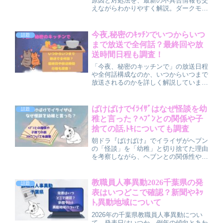
原因と対処法を、最新の不具合情報も交
えながらわかりやすく解説。ダークモー
ド設定との違いや、再起動・キャッシュ
削除・アップデート・再インストール前
の注意点まで、順番に確認できるチェッ
今夜,秘密のｷｯﾁﾝでいつからいつ
話題
クリスト的な内容でまとめています。
まで放送で全何話？最終回や放
送時間日程も調査！
「今夜、秘密のキッチンで」の放送日程
や全何話構成なのか、いつからいつまで
放送されるのかを詳しく解説していま
す。放送時間・曜日・放送局はもちろ
ん、最終回の予想日程や見逃し配信サー
ビス（TVer・FODなど）の情報、さら
ばけばけでｲﾗｲｻﾞはなぜ怪談を幼
話題
に原作コミックやあらすじ、見どころま
稚と言った？ﾍﾌﾞﾝとの関係や子
でまとめてチェックできる記事です。
捨ての話,ﾄｷについても調査
朝ドラ『ばけばけ』でイライザがヘブン
の「怪談」を「幼稚」と切り捨てた理由
を考察しながら、ヘブンとの関係性やト
キとのつながり、「怪談子捨て」の意
味、価値観のズレから見える物語のテー
マをわかりやすく解説する記事です。
教職員人事異動2026千葉県の発
話題
表はいつどこで確認？新聞やﾈｯ
ﾄ,異動地域について
2026年の千葉県教職員人事異動につい
て、発表日はいつか、例年の傾向とあわ