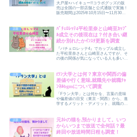
大戸屋×ハイキュー!!コラボグッズの販
売は全国の一部店舗と公式通販で実施！
販売期間は2025年10月15日〜11月30
日、予約は不可。アクリルスタンドや缶
バッジなど限定アイテム多数で、店舗と
ECサイトで特典が異なります。売り切
ﾊﾞﾁｪﾛﾚｯﾃ4平松里奈と山崎至ｶｯﾌﾟ
話題
れ前に早めのチェックがおすすめ！
ﾙ成立その後現在は？付き合い継
続か別れたかｲﾝｽﾀ更新を調査
『バチェロレッテ4』でカップル成立し
た平松里奈さんと山崎至さんですが、そ
の後の関係が気になっている人も多いよ
うです。2026年5月現在、公式発表はな
いものの、アフターファイナルローズで
の様子から破局説も浮上しています。こ
fﾗﾝ大学とは何？東京や関西の偏
話題
の記事では、2人の現在の関係やインス
差値や行く意味,就職先や就職ﾁｬ
タ情報、結婚の可能性について最新情報
ﾝﾈﾙbgmについて調査
をまとめます。
「Fラン大学」とは何かを、言葉の意味
や偏差値の目安（東京・関西）から、進
学するメリット・デメリット、就職のリ
アルまでやさしく解説しています。就活
系YouTube「就職チャンネル」風BGM
についても触れています。
元ｶﾚの猫を,預かりまして。いつ
話題
からいつまで放送で全何話？最
終回や放送時間日程も調査！