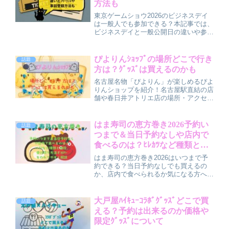
方法も
東京ゲームショウ2026のビジネスデイ
は一般人でも参加できる？本記事では、
ビジネスデイと一般公開日の違いや参加
条件をわかりやすく解説。フリーランス
が参加するために必要な証明書や登録方
法、事前登録から当日の流れまでを丁寧
ぴよりんｼｮｯﾌﾟの場所どこで行き
話題
に紹介します。自分に合った参加スタイ
方は？ｸﾞｯｽﾞは買えるのかも
ルでTGSを楽しむためのポイントをま
とめました。
名古屋名物「ぴよりん」が楽しめるぴよ
りんショップを紹介！名古屋駅直結の店
舗や春日井アトリエ店の場所・アクセ
ス・営業時間を詳しく解説。テイクアウ
トやイートインカフェ、ぬいぐるみやサ
ブレなどのお土産、さらに季節限定ぴよ
はま寿司の恵方巻き2026予約い
話題
りんや限定グッズ情報もまとめました。
つまで＆当日予約なしや店内で
食べるのは？ﾋﾚｶﾂなど種類と値
段,受け取り方法とｶﾛﾘｰをわかり
はま寿司の恵方巻き2026はいつまで予
やすく解説
約できる？当日予約なしでも買えるの
か、店内で食べられるか気になる方へ。
予約期限の目安や当日販売の有無、特上
海鮮恵方巻の種類や値段、受け取り方
法、カロリーまで分かりやすく解説。節
大戸屋ﾊｲｷｭｰｺﾗﾎﾞｸﾞｯｽﾞどこで買
話題
分前に知っておきたい注意点もまとめて
える？予約は出来るのか価格や
います。
限定ｸﾞｯｽﾞについて