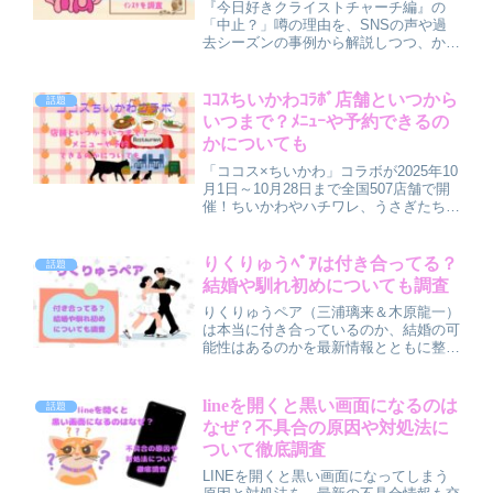
『今日好きクライストチャーチ編』の
「中止？」噂の理由を、SNSの声や過
去シーズンの事例から解説しつつ、かい
とを含むメンバーのプロフィール・
MBTI・インスタ情報、現場感想や番組
をより楽しむポイントまでまとめて紹介
ｺｺｽちいかわｺﾗﾎﾞ店舗といつから
話題
しています。
いつまで？ﾒﾆｭｰや予約できるの
かについても
「ココス×ちいかわ」コラボが2025年10
月1日～10月28日まで全国507店舗で開
催！ちいかわやハチワレ、うさぎたちを
イメージしたハンバーグやパフェなど全
8種類の限定メニューが登場します。予
約は不可ですが、時間帯を工夫すれば混
りくりゅうﾍﾟｱは付き合ってる？
話題
雑を避けて楽しめます。家族で行きたい
結婚や馴れ初めについても調査
注目イベントの詳細をチェック！
りくりゅうペア（三浦璃来＆木原龍一）
は本当に付き合っているのか、結婚の可
能性はあるのかを最新情報とともに整
理。交際・結婚の公式発表がない現状
や、恋人説が浮上する仲良しエピソー
ド、ドラマチックな馴れ初め、引退後の
lineを開くと黒い画面になるのは
話題
結婚予想までをわかりやすく解説しつ
なぜ？不具合の原因や対処法に
つ、2人の絆の深さとこれからの活躍に
ついて徹底調査
注目してまとめています。
LINEを開くと黒い画面になってしまう