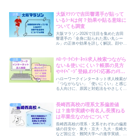
Updateカタログサイトとは何か、KB番
号の確認方法や探し方、見方・使い方ま
で初心者にもやさしく紹介します。更新
大阪ﾏﾗｿﾝで吉田響選手が貼って
話題
に失敗したときの参考にもなる内容で
いるｼｰﾙは何？効果や貼る意味に
す。
ついても調査
大阪マラソン2026で注目を集めた吉田
響選手の「全身に貼られた黒い丸シー
ル」の正体や効果を詳しく解説。顔やこ
めかみに貼る理由、パフォーマンスとの
関係、実際に期待されているメリットか
ら、一般ランナーでも試せる貼り方や注
ﾊﾛｰﾜｰｸｲﾝﾀｰﾈｯﾄ求人検索つながら
話題
意点、購入方法までわかりやすく紹介し
ない＆使いにくい？帳票の見方
ています。
やﾏｲﾍﾟｰｼﾞ登録,ｵﾝﾗｲﾝ応募のﾒﾘｯﾄ
やﾃﾞﾒﾘｯﾄについて
ハローワークインターネット求人検索が
「つながらない」「使いにくい」と感じ
る人向けに、原因と対処法をやさしく解
説。求人票（帳票）の見方、マイページ
登録の手順、オンライン応募の流れやメ
リット・デメリットも具体的にまとめま
長崎西高校の理系文系偏差値
話題
した。これからハローワークを活用した
は？進学実績や有名人,長濱ねる
い人におすすめの記事です。
は卒業生なのかについて
長崎西高校の理系・文系それぞれの偏差
値の目安や、東大・京大・九大・長崎大
など国公立・難関大学への進学実績、有