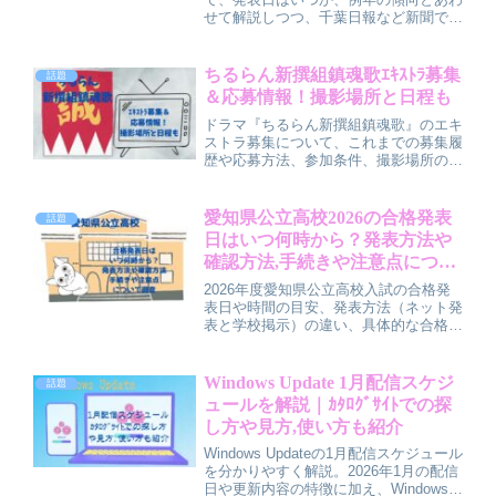
せて解説しつつ、千葉日報など新聞での
掲載時期や、千葉日報オンライン検索サ
ービス・県教委サイト・ニュースサイト
などネットでの具体的な確認方法、発表
ちるらん新撰組鎮魂歌ｴｷｽﾄﾗ募集
話題
される地域の範囲やチェック時の注意点
＆応募情報！撮影場所と日程も
までをわかりやすくまとめています。
ドラマ『ちるらん新撰組鎮魂歌』のエキ
ストラ募集について、これまでの募集履
歴や応募方法、参加条件、撮影場所の傾
向、撮影時期の目安を整理した記事で
す。京都・滋賀を中心としたロケ地候補
や、最新募集情報をいち早くキャッチす
愛知県公立高校2026の合格発表
話題
るためにチェックしたいサイト・SNS
日はいつ何時から？発表方法や
も紹介しています。
確認方法,手続きや注意点につい
て調査
2026年度愛知県公立高校入試の合格発
表日や時間の目安、発表方法（ネット発
表と学校掲示）の違い、具体的な合格確
認の手順から、合格後の入学手続きの流
れ、当日に慌てないための注意点までを
やさしく丁寧にまとめて解説していま
Windows Update 1月配信スケジ
話題
す。
ュールを解説｜ｶﾀﾛｸﾞｻｲﾄでの探
し方や見方,使い方も紹介
Windows Updateの1月配信スケジュール
を分かりやすく解説。2026年1月の配信
日や更新内容の特徴に加え、Windows