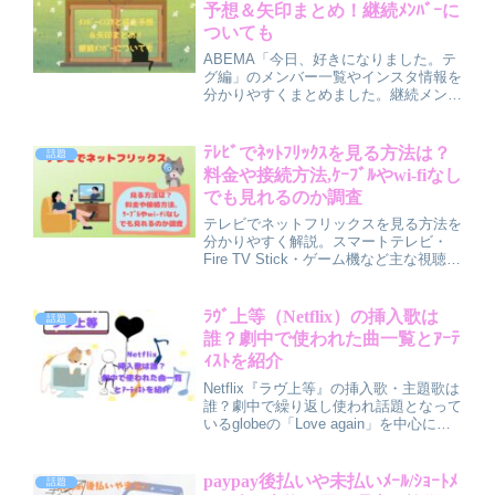
予想＆矢印まとめ！継続ﾒﾝﾊﾞｰに
ついても
ABEMA「今日、好きになりました。テ
グ編」のメンバー一覧やインスタ情報を
分かりやすくまとめました。継続メンバ
ーは誰？恋の矢印はどう動く？放送前時
点での成立予想や本命カップルの見方、
海外ロケならではの注目ポイントまで丁
ﾃﾚﾋﾞでﾈｯﾄﾌﾘｯｸｽを見る方法は？
話題
寧に解説しています。テグ編をより楽し
料金や接続方法,ｹｰﾌﾞﾙやwi-fiなし
みたい方は必見です。
でも見れるのか調査
テレビでネットフリックスを見る方法を
分かりやすく解説。スマートテレビ・
Fire TV Stick・ゲーム機など主な視聴パ
ターンから、2026年最新の月額料金プ
ラン、初心者向けの接続手順、ケーブル
やWi‑Fiなしの場合の注意点まで丁寧に
ﾗｳﾞ上等（Netflix）の挿入歌は
話題
紹介します。
誰？劇中で使われた曲一覧とｱｰﾃ
ｨｽﾄを紹介
Netflix『ラヴ上等』の挿入歌・主題歌は
誰？劇中で繰り返し使われ話題となって
いるglobeの「Love again」を中心に、
使用曲の特徴や作品との相性、シーンご
との音楽演出、視聴者から人気を集める
理由まで詳しく紹介。挿入歌を知るとド
paypay後払いや未払いﾒｰﾙ/ｼｮｰﾄﾒ
話題
ラマの魅力がさらに深まります。