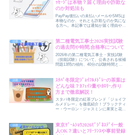
ｯｾｰｼﾞは本物？届く理由や詐欺な
のか対処法も
PayPay後払いの未払いメールやSMSは
本物なのか、それとも詐欺なのか気にな
る方へ。本記事では通知が届く理由や見
分け方、よくある詐欺の手口、安全な対
処法までわかりやすく解説します。実際
に未払いだった場合の正しい対応方法も
第二種電気工事士2026実技試験
話題
紹介し、安心して判断できるポイントを
の過去問や時間,合格率について
まとめています。
2026年の第二種電気工事士・実技試験
（技能試験）について、公表される候補
問題13問の傾向、40分の試験時間とお
すすめの時間配分、合格率や難易度、落
ちやすいパターン、道具準備や練習方法
などの対策ポイントをわかりやすく解説
ｽﾀﾊﾞ冬限定ｼﾞｮｲﾌﾙﾒﾄﾞﾚｰの茶葉は
話題
し、初めての受験でも本番のイメージが
どんな味？ｶﾌｪｲﾝ量やｶﾛﾘｰ,作り
つかみやすい内容になっています。
方まで徹底解説！
スタバ冬限定の紅茶ブレンド「ジョイフ
ルメドレー」を徹底紹介！ブラックティ
ー・ウーロン・ジャスミンに果実と花の
香りを加えた贅沢な味わいが魅力です。
カフェイン量やカロリー、夜でも飲める
かの目安、おうちで簡単に再現できるテ
東京ｹﾞｰﾑｼｮｳ2026ﾋﾞｼﾞﾈｽﾃﾞｲ一般
話題
ィーラテレシピまで分かりやすく解説し
人OK？違いとﾌﾘｰﾗﾝｽや事前登録
ています。