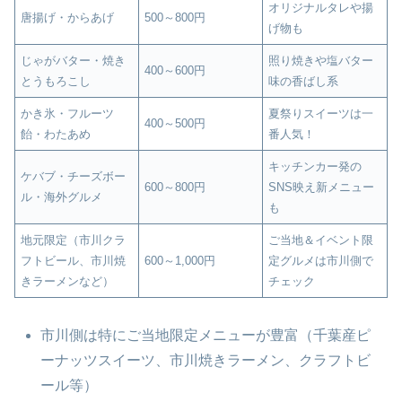
オリジナルタレや揚
唐揚げ・からあげ
500～800円
げ物も
じゃがバター・焼き
照り焼きや塩バター
400～600円
とうもろこし
味の香ばし系
かき氷・フルーツ
夏祭りスイーツは一
400～500円
飴・わたあめ
番人気！
キッチンカー発の
ケバブ・チーズボー
600～800円
SNS映え新メニュー
ル・海外グルメ
も
地元限定（市川クラ
ご当地＆イベント限
フトビール、市川焼
600～1,000円
定グルメは市川側で
きラーメンなど）
チェック
市川側は特にご当地限定メニューが豊富（千葉産ピ
ーナッツスイーツ、市川焼きラーメン、クラフトビ
ール等）