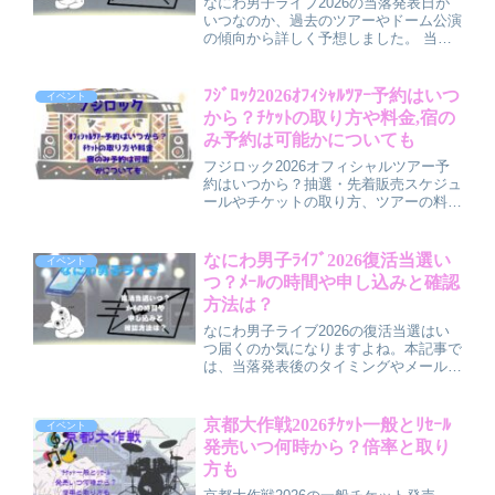
なにわ男子ライブ2026の当落発表日が
いつなのか、過去のツアーやドーム公演
の傾向から詳しく予想しました。 当落
時間の目安や申し込み期間の流れ、倍率
が高くなりやすい公演・当面の公演のポ
イント、復活や制作開放席までのチャン
ﾌｼﾞﾛｯｸ2026ｵﾌｨｼｬﾙﾂｱｰ予約はいつ
イベント
スもわかりやすく解説しています。
から？ﾁｹｯﾄの取り方や料金,宿の
み予約は可能かについても
フジロック2026オフィシャルツアー予
約はいつから？抽選・先着販売スケジュ
ールやチケットの取り方、ツアーの料金
目安、人気宿泊エリアの選び方、宿のみ
予約の可否までをやさしく解説。遠征
組・初参加でも迷わず計画できるポイン
なにわ男子ﾗｲﾌﾞ2026復活当選い
イベント
トを整理しています。
つ？ﾒｰﾙの時間や申し込みと確認
方法は？
なにわ男子ライブ2026の復活当選はい
つ届くのか気になりますよね。本記事で
は、当落発表後のタイミングやメールが
届く時間帯、申し込み方法や確認手順を
わかりやすく解説します。さらに復活当
選が来ない場合の対処法や、一般販売・
京都大作戦2026ﾁｹｯﾄ一般とﾘｾｰﾙ
イベント
制作開放席など次のチャンスについても
発売いつ何時から？倍率と取り
まとめているので、最後までチェックし
方も
て見逃しを防ぎましょう。