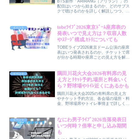
BTS新作「ARIRANG（アリラン）」の
配信はいつから始まるのか、どのサブス
クで聴けるのかを詳しく解説しつつ、
CDアルバムとの違いや収録内容、形態
ごとの特徴や特典も分かりやすく紹介し
ます。配信とアルバムはどっちが自分に
tobeﾗｲﾌﾞ2026東京ﾄﾞｰﾑ座席表の
イベント
合っているのか、目的別のおすすめの選
発表いつで見え方は？収容人数
び方もまとめているので、「結局どれを
やｽﾃｰｼﾞ構成,ｾﾄﾘについても
買えばいいの？」と迷っている方の判断
材料になる記事です。
TOBEライブ2026東京ドーム公演の座席
表はいつ発表されるのか、チケットで席
が分かる時期や座席ごとの見え方を解
説。アリーナ・スタンド・天井席の特
徴、収容人数の目安、過去公演をもとに
したステージ構成やセトリ予想まで、初
隅田川花火大会2026有料席の見
イベント
めての方にも分かりやすくまとめていま
え方とﾁｹｯﾄ予約,場所と料金いく
す。
ら？野球場やﾄｲﾚ近くにあるかも
隅田川花火大会2025の有料席の見え方
やチケット予約方法、各会場の場所・料
金、野球場席やトイレ事情まで詳しく解
説。家族や友人と快適に花火を楽しむた
めの有料席選びのポイントや、予約のコ
ツも紹介。ゆったり花火を満喫できる最
なにわ男子ﾗｲﾌﾞ2026当落発表日
イベント
新情報が満載です。
いつ何時？倍率と申し込み期間
も