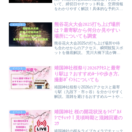
いて、締切日やチケット料金、空席情報
をわかりやすく解説！具体的な予約スケ
ジュールや料金相場、キャンセル情報、
当日の物までご紹介。まずは公式サイト
や予約ページでプラン・空席情報をすぐ
熊谷花火大会2025打ち上げ場所
イベント
チェックしてみてくださいね！
は？最寄駅から何分か見やすい
場所についても調査
熊谷花火大会2025の打ち上げ場所や待
ち合わせからのアクセス、瞬間観覧スポ
ットを徹底解説。 荒川大橋下流が舞
台、熊谷駅南口から徒歩5分で抜群の立
地！ 定番・穴場スポットや気軽・場所
取りのコツまで、家族や友人と花火を快
靖国神社桜祭り2026ｱｸｾｽと最寄
イベント
適に楽しめる充実ガイドです。
り駅は？おすすめﾙｰﾄや歩き方,
撮影ﾎﾟｲﾝﾄについても
靖国神社桜祭り2026のアクセスと最寄
り駅（九段下・市ヶ谷）を分かりやすく
解説。混雑を避けるおすすめルートや歩
き方、千鳥ヶ淵へのお散歩コース、写真
映えする大鳥居周辺・桜のトンネル・標
本木の撮影ポイントまで、初めてでも快
靖国神社 桜の開花状況をﾗｲﾌﾞｶﾒ
イベント
適に楽しめるコツをまとめました。
ﾗでﾁｪｯｸ！見頃時期と混雑回避の
ｺﾂ
靖国神社の桜をライブカメラでチェック