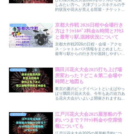
しみたい方へ。大津プリンスホテルの予
約状況や花火が見える部屋・チケット付
きホテルプランの選び方、家族や友人と
優雅に花火を見るためのコツをやさしく
解説した宿泊ガイド記事です。家族みん
京都大作戦 2026日程や会場行き
イベント
なで思い出に残る夏のひとときをぜひ計
方は？ｼｬﾄﾙﾊﾞｽ料金&時間とｱｸｾｽ
画してみてください！
と最寄り駅,混雑状況について
京都大作戦2026の日程・会場・アクセ
ス・シャトルバス情報をまとめました。
最寄り駅からの行き方や混雑しやすい時
間帯、車利用時の注意点まで解説してい
るので、初参戦でも当日の動き方をイメ
ージしやすい内容になっています。
隅田川花火大会2025打ち上げ場
イベント
所変わった？どこ＆第二会場や
時間と地図も
東京の夏のビッグイベントといえばやっ
ぱり隅田川花火大会。今年もあの迫力あ
る花火大会がいよいよ開催されますね。
最近「打ち上げ場所が変わった？」と気
になる声や、「第二会場のことが知りた
い！」という質問が多いので、2025年
江戸川花火大会2025屋形船の予
イベント
の最新情報をまとめてお...
約いつまで？ﾁｹｯﾄ料金や空席情
報についても
江戸川花火大会2025の屋形船予約につ