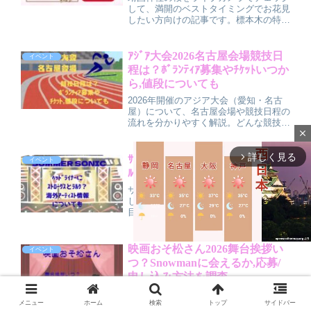
して、満開のベストタイミングでお花見
したい方向けの記事です。標本木の特徴
や開花・見頃の目安、混雑を避ける時間
帯とおすすめルート、アクセス方法、さ
らにライブカメラや開花予想サイトの上
ｱｼﾞｱ大会2026名古屋会場競技日
イベント
手な使い方まで、今年の花見計画に役立
程は？ﾎﾞﾗﾝﾃｨｱ募集やﾁｹｯﾄいつか
つポイントをわかりやすく紹介します。
ら,値段についても
2026年開催のアジア大会（愛知・名古
屋）について、名古屋会場や競技日程の
流れを分かりやすく解説。どんな競技が
close
見られるのか、ボランティア募集は終了
しているのかも整理しています。チケッ
トはいつから販売されるのか、値段の考
詳しく見る
arrow_forward_ios
ｻﾏｿﾆ2026のﾍｯﾄﾞﾗｲﾅｰにｽﾄﾛｰｸｽとﾗ
イベント
え方や当日券の可能性、売り切れ対策ま
ﾙｸ？海外ｱｰﾃｨｽﾄ情報についても
でまとめて紹介しています。
サマソニ2026のヘッドライナーに決定
したTHE STROKESとL’Arc-en-Cielの注
目ポイントを詳しく紹介しつつ、第1弾
で発表された海外アーティストやK-
POP勢、日本アーティスト、今後の追
加発表予想までまとめて解説する記事で
映画おそ松さん2026舞台挨拶い
イベント
す。
つ？Snowmanに会えるか,応募/
申し込み方法を調査
M
映画おそ松さん2026の舞台挨拶はいつ
u
メニュー
ホーム
検索
トップ
サイドバー
開催される？公式発表の有無や開催時期
t