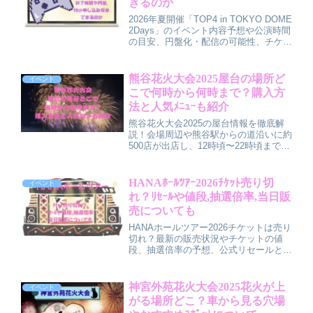
きるのか
2026年夏開催「TOP4 in TOKYO DOME
2Days」のイベント内容予想や公演時間
の目安、円盤化・配信の可能性、チケッ
ト申し込み方法と照会のポイントをわか
りやすく解説。初参加でもイメージしや
すいよう、過去のドーム公演もふまえて
熊谷花火大会2025屋台の場所ど
イベント
準備のコツをまとめました。
こで何時から何時まで？購入方
法と人気ﾒﾆｭｰも紹介
熊谷花火大会2025の屋台情報を徹底解
説！会場周辺や熊谷駅からの道沿いに約
500店が出店し、12時頃〜22時頃までお
楽しみいただけます。熊谷ホルどんや雪
くまなどご当地グルメも充実。家族や友
人で食べ比べを楽しんで、夏の特別な思
HANAﾎｰﾙﾂｱｰ2026ﾁｹｯﾄ売り切
イベント
い出を作ってください！
れ？ﾘｾｰﾙや値段,抽選倍率,当日販
売についても
HANAホールツアー2026チケットは売り
切れ？最新の販売状況やチケットの値
段、抽選倍率の予想、公式リセールと転
売の違い、当日券の可能性まで分かりや
すく解説しています。これから申し込む
方も、先行で落選してしまった方も、次
神宮外苑花火大会2025花火が上
イベント
のチャンスを逃さないためのポイントを
がる場所どこ？車から見る穴場
整理してチェックできる記事です。