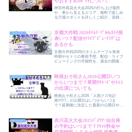
やおすすめｽﾎﾟｯﾄについて
神宮外苑花火大会2025の打ち上げ場所
や、車から見えるエリア、無料で楽しめ
る穴場スポットを詳しくご紹介。混雑を
避けて楽しむコツや、徒歩でアクセスし
やすい観覧場所も解説しています。都心
ならではの花火観賞を快適に楽しむため
京都大作戦 2026ﾀｲﾑﾃｰﾌﾞﾙ&ｾﾄﾘ発
イベント
の情報満載です。
表いつ？配信やﾗｲﾌﾞﾋﾞｭｰｲﾝｸﾞは
あるかも
京都大作戦2026のタイムテーブル発表
時期やセトリの事前予想、配信・ライブ
ビューイングの可能性を、過去の開催傾
向からわかりやすく解説しています。現
地参加派・おうち参戦派どちらにも役立
つ事前準備のチェックポイントもまとめ
映画おそ松さん2026公開日いつ
イベント
ました。
からいつまで？草間ﾘﾁｬｰﾄﾞやﾄﾄｺ
の出演についても
映画おそ松さん2026「人類クズ化計
画!!!!!?」の公開日はいつからいつま
で？延期後に決定した最新の公開日や上
映期間の目安、草間リチャード敬太の出
演はどうなるのか、トト子役のキャスト
情報や登場シーンの考察、映画をより楽
赤川花火大会2025ﾊﾞｽﾂｱｰ仙台発
イベント
しむための注目ポイントまで分かりやす
の予約はいつまで？ﾁｹｯﾄ料金や
くまとめています。