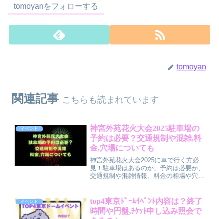
tomoyanをフォローする
tomoyan
関連記事
こちらも読まれています
神宮外苑花火大会2025駐車場の
イベント
予約は必要？交通規制や混雑,料
金,穴場についても
神宮外苑花火大会2025に車で行く方必
見！駐車場はあるのか、予約は必要か、
交通規制や混雑情報、料金の相場や穴場
のパーキングまで徹底解説。混雑を避け
る時間帯や、スムーズに楽しむための
「パーク＆ライド」活用術もご紹介しま
top4東京ﾄﾞｰﾑｲﾍﾞﾝﾄ内容は？終了
イベント
す。
時間や円盤,ﾁｹｯﾄ申し込み照会で