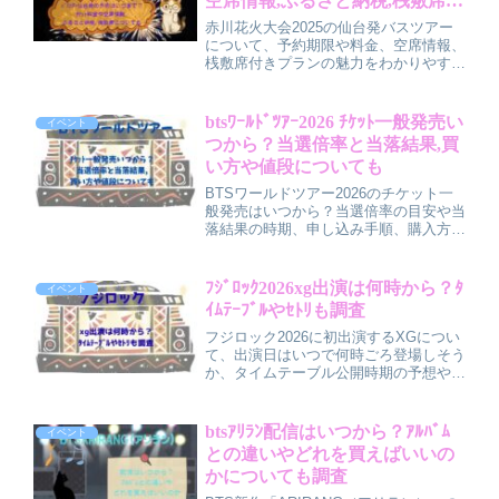
空席情報,ふるさと納税,桟敷席に
ついても
赤川花火大会2025の仙台発バスツアー
について、予約期限や料金、空席情報、
桟敷席付きプランの魅力をわかりやすく
紹介。ふるさと納税で観覧席や宿泊を確
保する方法も解説！快適＆お得に花火を
楽しむための最新情報をまとめていま
btsﾜｰﾙﾄﾞﾂｱｰ2026 ﾁｹｯﾄ一般発売い
イベント
す。
つから？当選倍率と当落結果,買
い方や値段についても
BTSワールドツアー2026のチケット一
般発売はいつから？当選倍率の目安や当
落結果の時期、申し込み手順、購入方法
をわかりやすく解説。日本公演の座席別
チケット料金予想や、公式リセール・追
加席など売り切れ後のチャンスも紹介
ﾌｼﾞﾛｯｸ2026xg出演は何時から？ﾀ
イベント
し、初めての人でも準備しやすいポイン
ｲﾑﾃｰﾌﾞﾙやｾﾄﾘも調査
トをまとめています。
フジロック2026に初出演するXGについ
て、出演日はいつで何時ごろ登場しそう
か、タイムテーブル公開時期の予想や確
認方法、セトリ（セットリスト）の候補
曲や構成の予想ポイント、現地参戦・配
信視聴それぞれの準備のコツまでをわか
btsｱﾘﾗﾝ配信はいつから？ｱﾙﾊﾞﾑ
イベント
りやすくまとめた記事です。
との違いやどれを買えばいいの
かについても調査