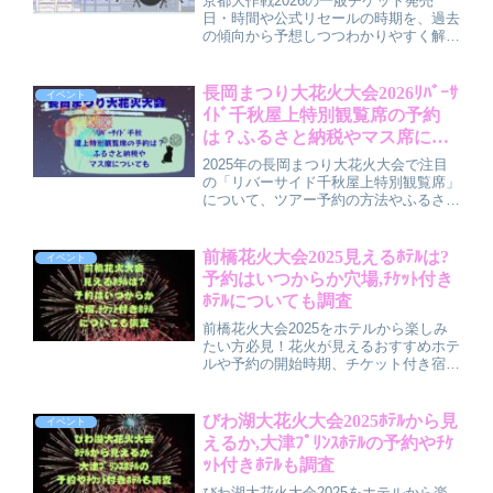
京都大作戦2026の一般チケット発売
日・時間や公式リセールの時期を、過去
の傾向から予想しつつわかりやすく解説
しています。倍率が高いと言われる京都
大作戦で、当たりやすくするための申込
タイミングや、先行・一般・リセールそ
長岡まつり大花火大会2026ﾘﾊﾞｰｻ
イベント
れぞれの狙い方、事前にしておきたい準
ｲﾄﾞ千秋屋上特別観覧席の予約
備までを整理。初めて挑戦する人でも流
は？ふるさと納税やマス席につ
れがイメージしやすい内容です。
いても
2025年の長岡まつり大花火大会で注目
の「リバーサイド千秋屋上特別観覧席」
について、ツアー予約の方法やふるさと
納税での購入、マス席の特徴や申込みの
コツまで徹底解説。各プランの違いや快
適な花火鑑賞のポイントもわかりやすく
前橋花火大会2025見えるﾎﾃﾙは?
イベント
紹介しています。家族や友人と特別な思
予約はいつからか穴場,ﾁｹｯﾄ付き
い出作りに役立つ情報満載です。
ﾎﾃﾙについても調査
前橋花火大会2025をホテルから楽しみ
たい方必見！花火が見えるおすすめホテ
ルや予約の開始時期、チケット付き宿泊
プランの魅力、意外な穴場ホテルやスポ
ットまで詳しくご紹介。混雑を避けて快
適に観覧したい方に役立つ情報が満載で
びわ湖大花火大会2025ﾎﾃﾙから見
イベント
す♪
えるか,大津ﾌﾟﾘﾝｽﾎﾃﾙの予約やﾁｹ
ｯﾄ付きﾎﾃﾙも調査
びわ湖大花火大会2025をホテルから楽