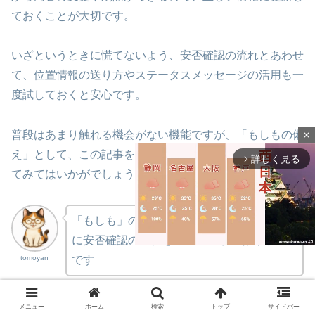
ておくことが大切です。
いざというときに慌てないよう、安否確認の流れとあわせ
て、位置情報の送り方やステータスメッセージの活用も一
度試しておくと安心です。
普段はあまり触れる機会がない機能ですが、「もしもの備
close
え」として、この記事をきっかけに一度設定画面をのぞい
詳しく見る
arrow_forward_ios
てみてはいかがでしょうか。
「もしも」のときに迷わないよう、今のうち
に安否確認の流れをイメトレしておくと安心
tomoyan
です
M
u
メニュー
ホーム
検索
トップ
サイドバー
t