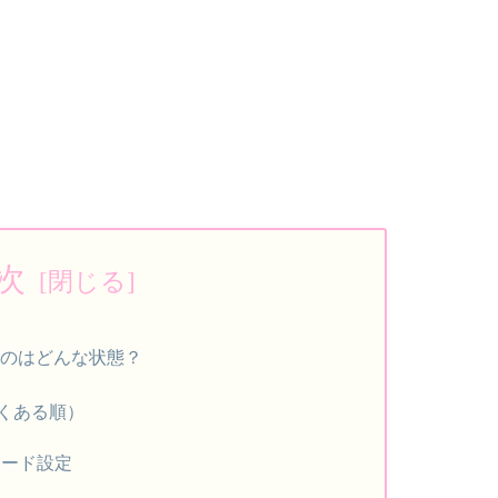
次
るのはどんな状態？
くある順）
モード設定