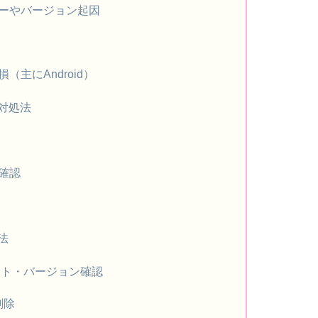
バーやバージョン起因
主にAndroid）
対処法
確認
法
ート・バージョン確認
削除