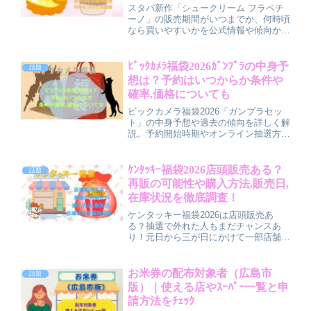
スタバ新作「シュークリーム フラペチ
ーノ」の販売期間がいつまでか、何時頃
なら買いやすいかを公式情報や傾向から
解説します。予約やモバイルオーダーの
活用法、売り切れ時間の目安と買えるコ
ツ、価格やサイズ、気になるカロリーや
ﾋﾞｯｸｶﾒﾗ福袋2026ｶﾞﾝﾌﾟﾗの中身予
話題
甘さのポイントまで詳しくまとめまし
想は？予約はいつからか条件や
た。
確率,価格についても
ビックカメラ福袋2026「ガンプラセッ
ト」の中身予想や過去の傾向を詳しく解
説。予約開始時期やオンライン抽選方
法、購入条件や当選確率、価格とコスパ
の実態も紹介します。高倍率でも挑戦す
る価値あり！最新情報を早めにチェック
ｹﾝﾀｯｷｰ福袋2026店頭販売ある？
話題
して、激戦必至の福袋をゲットする準備
再販の可能性や購入方法,販売日,
を整えましょう。
在庫状況を徹底調査！
ケンタッキー福袋2026は店頭販売あ
る？抽選で外れた人もまだチャンスあ
り！元日から三が日にかけて一部店舗で
一般販売や再販が行われる可能性も。販
売日・購入方法・在庫状況・再販情報ま
で詳しく解説。抽選＋店頭再販のWチャ
お米券の配布対象者（広島市
話題
ンスを逃さず福袋をゲットしよう！
版）｜使える店やｽｰﾊﾟｰ一覧と申
請方法をﾁｪｯｸ