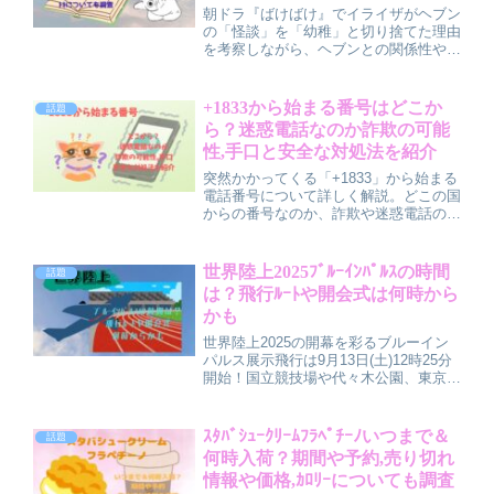
朝ドラ『ばけばけ』でイライザがヘブン
の「怪談」を「幼稚」と切り捨てた理由
を考察しながら、ヘブンとの関係性やト
キとのつながり、「怪談子捨て」の意
味、価値観のズレから見える物語のテー
マをわかりやすく解説する記事です。
+1833から始まる番号はどこか
話題
ら？迷惑電話なのか詐欺の可能
性,手口と安全な対処法を紹介
突然かかってくる「+1833」から始まる
電話番号について詳しく解説。どこの国
からの番号なのか、詐欺や迷惑電話の可
能性はあるのか、実際の口コミやよくあ
る手口、安全な対処法までをわかりやす
く紹介します。知らない番号への対処に
世界陸上2025ﾌﾞﾙｰｲﾝﾊﾟﾙｽの時間
話題
役立つ情報です。
は？飛行ﾙｰﾄや開会式は何時から
かも
世界陸上2025の開幕を彩るブルーイン
パルス展示飛行は9月13日(土)12時25分
開始！国立競技場や代々木公園、東京
駅、スカイツリーなど都心の上空を巡り
ます。前日の予行やおすすめ観覧スポッ
ト、開会式の時間や内容もわかりやすく
ｽﾀﾊﾞｼｭｰｸﾘｰﾑﾌﾗﾍﾟﾁｰﾉいつまで＆
話題
解説しました。
何時入荷？期間や予約,売り切れ
情報や価格,ｶﾛﾘｰについても調査