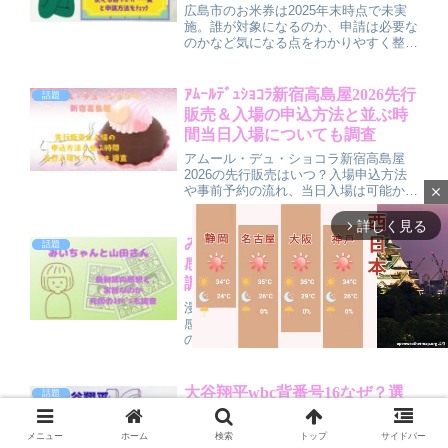
広島市のお米券は2025年末時点で未実
施。誰が対象になるのか、申請は必要な
のかなど気になる点をわかりやすく整理
します。全国共通おこめ券が広島市内で
使えるスーパー・ドラッグストア一覧や
探し方、さらに広島市が現在力を入れて
ｱﾑｰﾙﾃﾞｭｼｮｺﾗ新宿高島屋2026先行
話題
いる現金給付・給食支援との違いもまと
販売＆入場の申込方法と並ぶ時
めて解説。
間当日入場についても調査
アムール・デュ・ショコラ新宿高島屋
2026の先行販売はいつ？入場申込方法
や事前予約の流れ、当日入場は可能か、
close
並ぶ時間や待ち時間の目安まで詳しく解
説。混雑を避けるコツや平日・週末の違
詳しく見る
arrow_forward_ios
いも紹介します。
みいちゃんと山田さん最新話の
話題
感想と実話なのか死因のﾈﾀﾊﾞﾚも
調査
漫画『みいちゃんと山田さん』最新話の
感想と、気になる死因ネタバレ・犯人像
の考察、そして「実話なの？」という噂
の真相までをまとめました。最新話周辺
のあらすじをゆるめのネタバレで振り返
りつつ、伏線やこれまでの流れ、読者の
大谷翔平wbc背番号16なぜ？選
話題
M
リアルな感想から見える“リアルすぎて
んだ理由やﾒｼﾞｬｰ｢17｣の意味につ
しんどい”理由、今後の展開予想や最終
u
いて
回の行方も整理しています。
メニュー
ホーム
検索
トップ
サイドバー
t