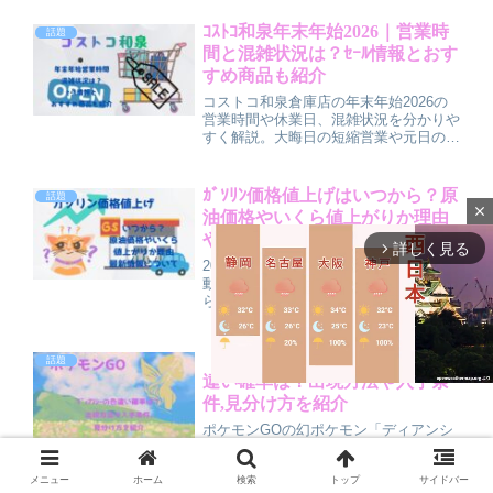
味、価値観のズレから見える物語のテー
マをわかりやすく解説する記事です。
ｺｽﾄｺ和泉年末年始2026｜営業時
話題
間と混雑状況は？ｾｰﾙ情報とおす
すめ商品も紹介
コストコ和泉倉庫店の年末年始2026の
営業時間や休業日、混雑状況を分かりや
すく解説。大晦日の短縮営業や元日の休
み、空いている時間帯の目安、年末年始
セール情報も紹介します。おすすめ商品
や混雑回避のコツもまとめているので、
ｶﾞｿﾘﾝ価格値上げはいつから？原
話題
来店前の参考にしてください。
close
油価格やいくら値上がりか理由
や最新情報について
詳しく見る
arrow_forward_ios
2026年3月時点のガソリン価格の値上げ
動向をわかりやすく解説します。いつか
らどのくらい上がっているのか、原油価
格や補助金・暫定税率などの影響、今後
200円台に近づく可能性や政府の追加対
策の見込みまでを整理。日常でできるガ
【保存版】ﾎﾟｹﾓﾝgoﾃﾞｨｱﾝｼｰの色
話題
ソリン代節約のコツも紹介します。
違い確率は？出現方法や入手条
件,見分け方を紹介
ポケモンGOの幻ポケモン「ディアンシ
M
ー」について、入手方法から色違いの実
装状況、見分け方、今後の再登場予想ま
u
でをわかりやすく解説。現在はスペシャ
メニュー
ホーム
検索
トップ
サイドバー
t