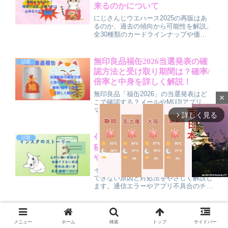
来るのかについて
にじさんじウエハース2025の再販はあ
るのか、過去の傾向から可能性を解説。
全30種類のカードラインナップや価格
（バラ220円・BOX4,400円）も紹介。
さらにアニメイトやヨドバシなどでの店
頭予約状況や購入のコツもまとめまし
無印良品福缶2026当選発表の確
話題
た。入荷情報をチェックして確実にゲッ
認方法と受け取り期間は？確率/
トしましょう！
倍率と中身を詳しく解説！
無印良品「福缶2026」の当選発表はど
close
こで確認する？メールやMUJIアプリ、
マイページの見方を分かりやすく解説。
詳しく見る
arrow_forward_ios
受け取り期間はいつまでか、店頭での受
取手順や注意点も丁寧にまとめていま
す。さらに気になる倍率予想や干支“午
ｲﾝｽﾀｽﾄｰﾘｰ上がらない原因は？投
話題
（うま）”モチーフの中身ネタバレも紹
稿できない原因や対処法,使い方
介。お正月の人気企画をスムーズに受け
や見方,保存について
取るための完全ガイドです。
インスタストーリーが上がらない・投稿
できない原因と対処法をやさしく解説し
ます。通信エラーやアプリ不具合のチェ
ック手順、ストーリーの基本的な使い方
や見方、足跡や順番の仕組み、アーカイ
M
ブやハイライトを使った保存方法までま
5ちゃんねるがつながらない原因
話題
u
とめておさらいできます。
は？対処法や閉鎖した理由,現在
メニュー
ホーム
検索
トップ
サイドバー
t