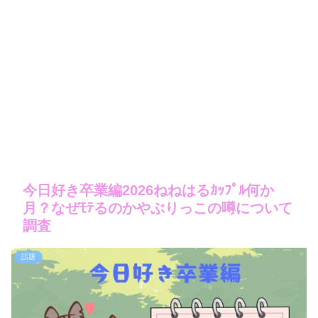
今日好き卒業編2026ねねはるｶｯﾌﾟﾙ何か
月？なぜﾓﾃるのかやぶりっこの噂について
調査
話題