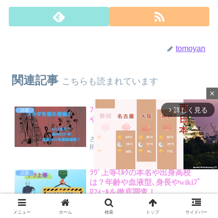
tomoyan
関連記事
こちらも読まれています
close
ﾌﾟﾗﾀﾞを着た悪魔2いつまで？曲
詳しく見る
arrow_forward_ios
話題
やｴﾐﾘｰや最新ｷｬｽﾄを徹底調査！
『プラダを着た悪魔2』はいつまで上映
される？公開期間の目安から、主題歌・
挿入歌の最新状況、エミリーやミラン
ダ、アンディら続投キャスト、新キャス
トの役どころ、前作とのつながりまで徹
底解説。20年後のファッション業界を
ﾗｳﾞ上等ﾐﾙｸの本名や出身高校
話題
舞台に描かれる物語のポイントをやさし
は？年齢や血液型､身長やwikiﾌﾟ
く紹介します。
ﾛﾌｨｰﾙを徹底調査！
M
Netflix『ラヴ上等』に出演するミルクの
u
本名や年齢、身長、血液型、出身地など
メニュー
ホーム
検索
トップ
サイドバー
t