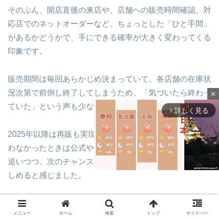
そのぶん、開店直後の来店や、店舗への販売時間確認、対
応店でのネットオーダーなど、ちょっとした「ひと手間」
があるかどうかで、手にできる確率が大きく変わってくる
印象です。
販売期間は毎回あらかじめ決まっていて、各店舗の在庫状
況次第で前倒し終了してしまうため、「気づいたら終わっ
close
ていた」という声も少なくありません。
詳しく見る
arrow_forward_ios
2025年以降は再販も実現しているので、タイミングが合
わなかったときは公式やニュースサイトで再登場の情報を
追いつつ、次のチャンスをゆるく待つスタンスでも十分楽
しめると感じました。
M
“早めの行動＋事前チェック＋ネットオーダ
u
メニュー
ホーム
検索
トップ
サイドバー
t