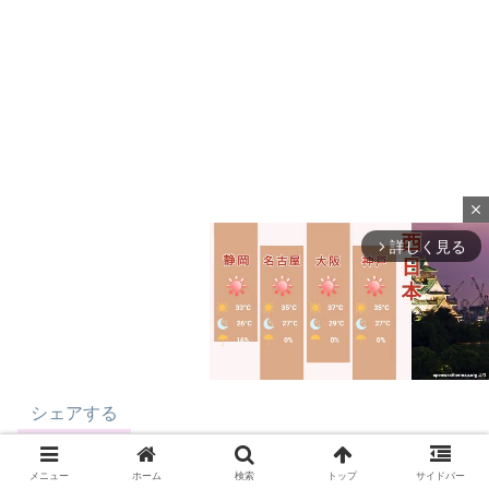
close
詳しく見る
arrow_forward_ios
シェアする
M
u
メニュー
ホーム
検索
トップ
サイドバー
X
Facebook
はてブ
t